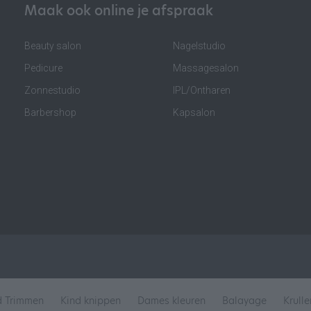
Maak ook online je afspraak
Beauty salon
Nagelstudio
Pedicure
Massagesalon
Zonnestudio
IPL/Ontharen
Barbershop
Kapsalon
d Trimmen
Kind knippen
Dames kleuren
Balayage
Krull