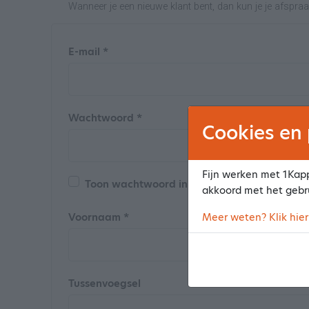
Wanneer je een nieuwe klant bent, dan kun je je afspra
E-mail *
Wachtwoord *
Cookies en 
Fijn werken met 1Kapp
Toon wachtwoord in de bevestigingsmail
akkoord met het gebr
Voornaam *
Meer weten? Klik hier
Tussenvoegsel