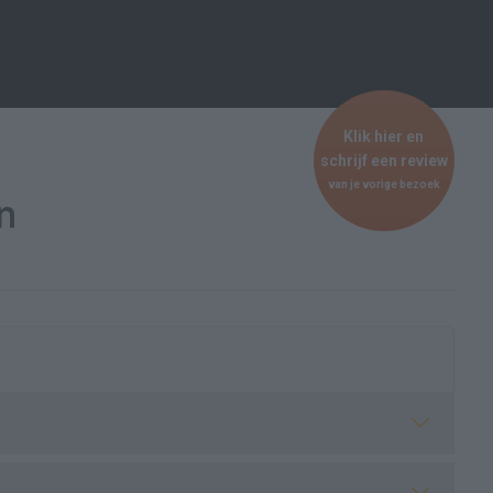
Klik hier en
schrijf een review
van je vorige bezoek
n