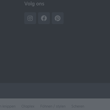
Volg ons
en knippen
Olaplex
Föhnen / stylen
Scheren