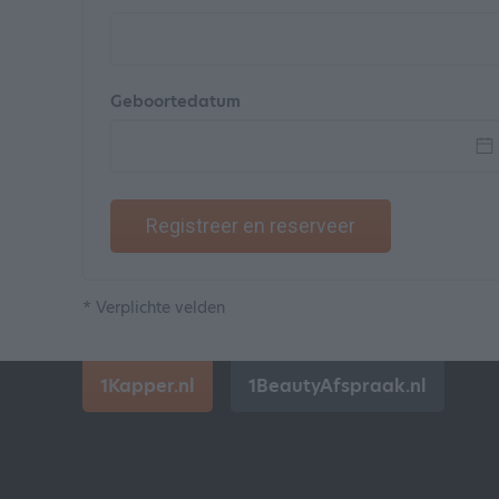
Geboortedatum
Registreer en reserveer
* Verplichte velden
1Kapper.nl
1BeautyAfspraak.nl