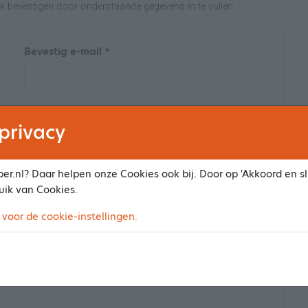
ak bevestigen door onderstaande gegevens in te vullen
Bevestig e-mail *
Wachtwoord bevestigen *
privacy
er.nl? Daar helpen onze Cookies ook bij. Door op 'Akkoord en slu
uik van Cookies.
 voor de cookie-instellingen.