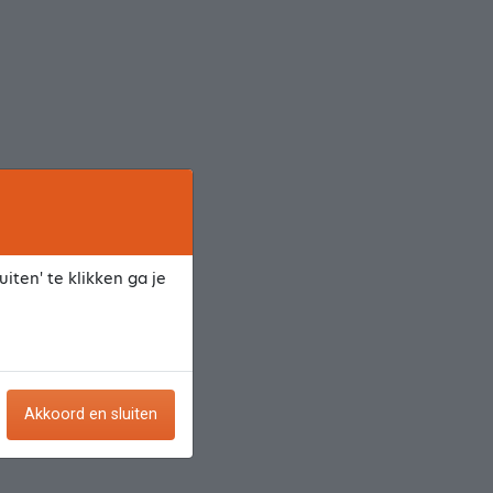
iten' te klikken ga je
Akkoord en sluiten