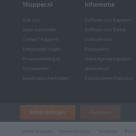
1Kapper.nl
Informatie
Over ons
Software voor Kapsalon
Salon Aanmelden
Software voor Barber
Contact 1Kapper.nl
Software voor
Veelgestelde Vragen
Beautysalon
Privacyverklaring en
Online Agenda Kapsalon
Voorwaarden
Stoelverhuur
Beautysalon Aanmelden
Kassasysteem Kapsalon
Behandelingen
Plaatsen
Heren knippen
Dames knippen
Tondeuse
Baar