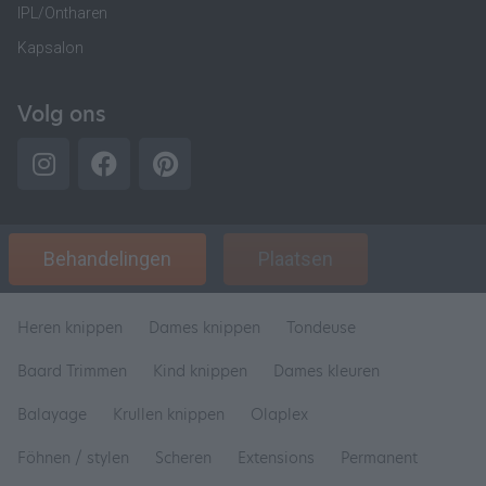
IPL/Ontharen
Kapsalon
Volg ons
Behandelingen
Plaatsen
Heren knippen
Dames knippen
Tondeuse
Baard Trimmen
Kind knippen
Dames kleuren
Balayage
Krullen knippen
Olaplex
Föhnen / stylen
Scheren
Extensions
Permanent