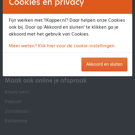
Cookies en privacy
Informatie
Software voor Kapsalon
Fijn werken met 1Kapper.nl? Daar helpen onze Cookies
Software voor Barber
ook bij. Door op 'Akkoord en sluiten' te klikken ga je
Software voor Beautysalon
akkoord met het gebruik van Cookies.
Online Agenda Kapsalon
Meer weten? Klik hier voor de cookie-instellingen.
Stoelverhuur
Kassasysteem Kapsalon
Akkoord en sluiten
Maak ook online je afspraak
Beauty salon
Pedicure
Zonnestudio
Barbershop