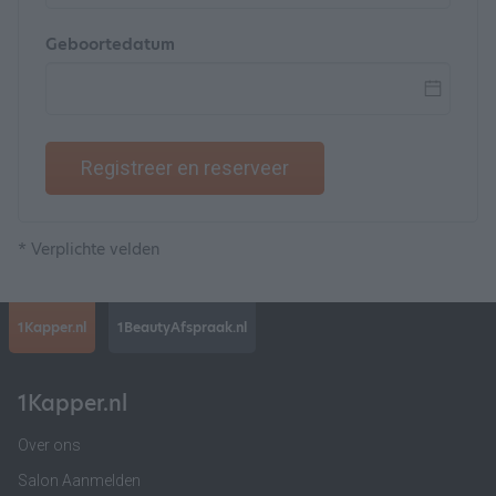
Geboortedatum
Registreer en reserveer
* Verplichte velden
1Kapper.nl
1BeautyAfspraak.nl
1Kapper.nl
Over ons
Salon Aanmelden