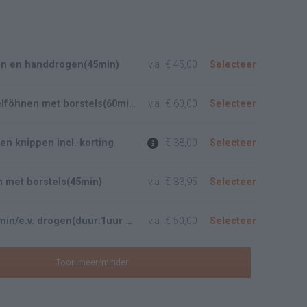
n en handdrogen(45min)
v.a.
€ 45,00
Selecteer
Was/knip/modelföhnen met borstels(60min)
v.a.
€ 60,00
Selecteer
n knippen incl. korting
€ 38,00
Selecteer
 met borstels(45min)
v.a.
€ 33,95
Selecteer
1 x Kleuren 15 min/e.v. drogen(duur:1uur 30 min)
v.a.
€ 50,00
Selecteer
Toon meer/minder