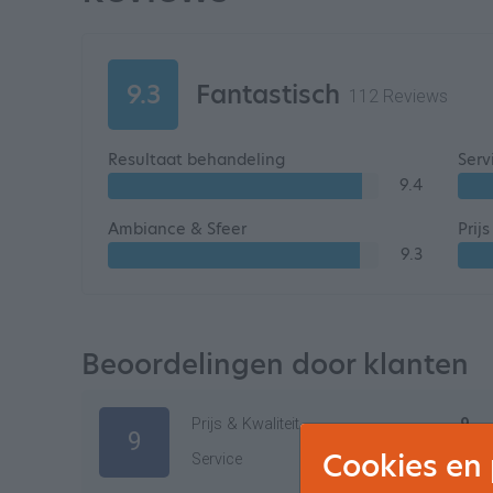
9.3
Fantastisch
112 Reviews
Resultaat behandeling
Serv
9.4
Ambiance & Sfeer
Prij
9.3
Beoordelingen door klanten
Prijs & Kwaliteit
9
9
Cookies en 
Service
9