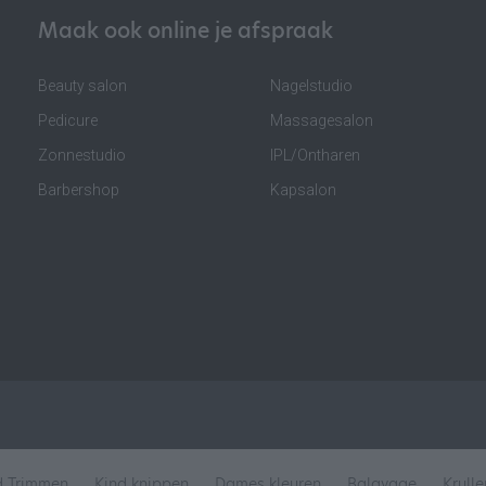
Maak ook online je afspraak
Beauty salon
Nagelstudio
Pedicure
Massagesalon
Zonnestudio
IPL/Ontharen
Barbershop
Kapsalon
d Trimmen
Kind knippen
Dames kleuren
Balayage
Krull