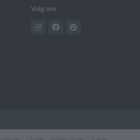
Volg ons
en knippen
Olaplex
Föhnen / stylen
Scheren