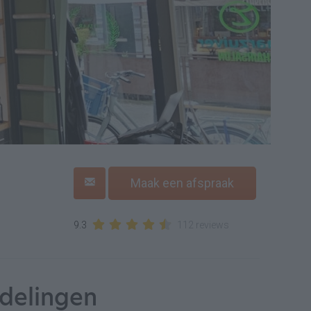
Maak een afspraak
9.3
112 reviews
delingen