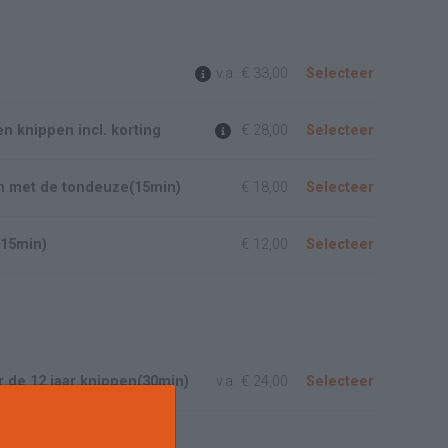
v.a.
€ 33,00
Selecteer
n knippen incl. korting
€ 28,00
Selecteer
n met de tondeuze(15min)
€ 18,00
Selecteer
(15min)
€ 12,00
Selecteer
 de 12 jaar knippen(30min)
v.a.
€ 24,00
Selecteer