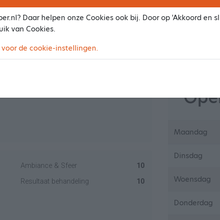
Dit zijn indica
werkelijke prij
er.nl? Daar helpen onze Cookies ook bij. Door op 'Akkoord en slu
uik van Cookies.
Maak een afs
 voor de cookie-instellingen.
Ambiance & Sfeer
10
Resultaat behandeling
10
Open
Maandag
Dinsdag
Ambiance & Sfeer
10
Woensdag
Resultaat behandeling
10
Donderdag