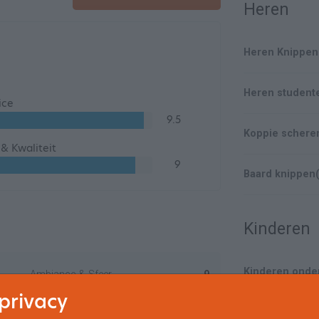
Heren
Heren Knippen
Heren studente
ice
9.5
Koppie schere
s & Kwaliteit
9
Baard knippen
Kinderen
Kinderen onder
Ambiance & Sfeer
9
privacy
Resultaat behandeling
9