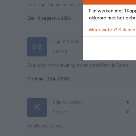
Zara knipt fantastisch en is een heel fijn persoon.
Fijn werken met 1Kapp
akkoord met het gebr
Eva - 6 augustus 2026
Meer weten? Klik hier
Prijs & Kwaliteit
9
9.8
Service
10
Zoal altijd prima ervaring en resultaat! Dank je Zahra!
Cristina - 26 juli 2026
Prijs & Kwaliteit
10
10
Service
10
As always the best.