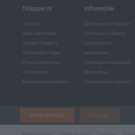
1Kapper.nl
Informatie
Over ons
Software voor Kapsalon
Salon Aanmelden
Software voor Barber
Contact 1Kapper.nl
Software voor
Veelgestelde Vragen
Beautysalon
Privacyverklaring en
Online Agenda Kapsalon
Voorwaarden
Stoelverhuur
Beautysalon Aanmelden
Kassasysteem Kapsalon
Behandelingen
Plaatsen
Heren knippen
Dames knippen
Tondeuse
Baar