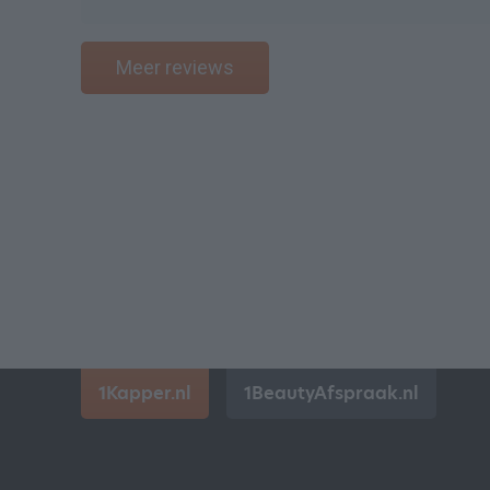
Meer reviews
1Kapper.nl
1BeautyAfspraak.nl