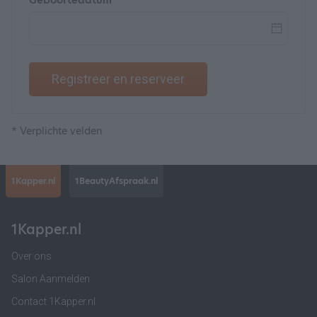
Geboortedatum
Registreer en reserveer
* Verplichte velden
1Kapper.nl
1BeautyAfspraak.nl
1Kapper.nl
Over ons
Salon Aanmelden
Contact 1Kapper.nl