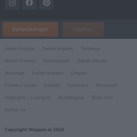
Behandelingen
Plaatsen
Heren knippen
Dames knippen
Tondeuse
Baard Trimmen
Kind knippen
Dames kleuren
Balayage
Krullen knippen
Olaplex
Föhnen / stylen
Scheren
Extensions
Permanent
Highlights / Lowlights
Bruidskapsel
Black Hair
Barber cut
Copyright 1Kapper.nl 2026