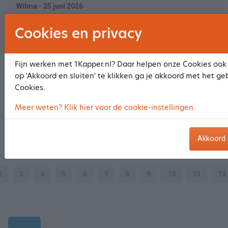
Wilma - 25 juni 2026
Cookies en privacy
Prijs & Kwaliteit
10
10
Ambiance & Sfeer
10
Fijn werken met 1Kapper.nl? Daar helpen onze Cookies ook 
op 'Akkoord en sluiten' te klikken ga je akkoord met het ge
Service
10
Cookies.
Resultaat behandeling
10
Meer weten? Klik hier voor de cookie-instellingen.
Gewoon goed en gezellig!
Akkoord 
Andries - 24 juni 2026
2
3
4
5
6
7
8
9
10
11
12