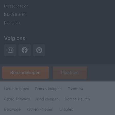
Massagesalon
IPL/Ontharen
Kapsalon
Volg ons
Behandelingen
Plaatsen
Heren knippen
Dames knippen
Tondeuse
Baard Trimmen
Kind knippen
Dames kleuren
Balayage
Krullen knippen
Olaplex