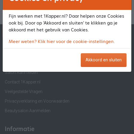
Fijn werken met 1Kapper.nl? Daar helpen onze Cookies
ook bij. Door op 'Akkoord en sluiten' te klikken ga je
akkoord met het gebruik van Cookies.
1Kapper.nl
1BeautyAfspraak.nl
Meer weten? Klik hier voor de cookie-instellingen.
1Kapper.nl
Akkoord en sluiten
Over ons
Salon Aanmelden
Contact 1Kapper.nl
Veelgestelde Vragen
Privacyverklaring en Voorwaarden
Beautysalon Aanmelden
Informatie