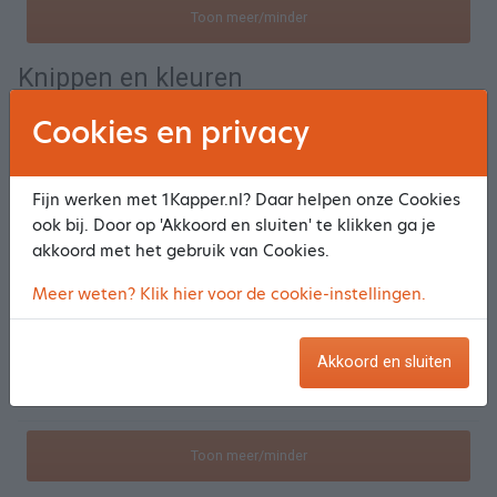
Toon meer/minder
Knippen en kleuren
Cookies en privacy
Knippen/kleuren uitgroei
Selecteer
Fijn werken met 1Kapper.nl? Daar helpen onze Cookies
Knippen/kleuren kort haar
Selecteer
ook bij. Door op 'Akkoord en sluiten' te klikken ga je
akkoord met het gebruik van Cookies.
Knippen/kleuren schouderlengte
Selecteer
Meer weten? Klik hier voor de cookie-instellingen.
Knippen/kleuren langhaar
Selecteer
Akkoord en sluiten
Knippen Highlights/Lowlights kort haar
Selecteer
Toon meer/minder