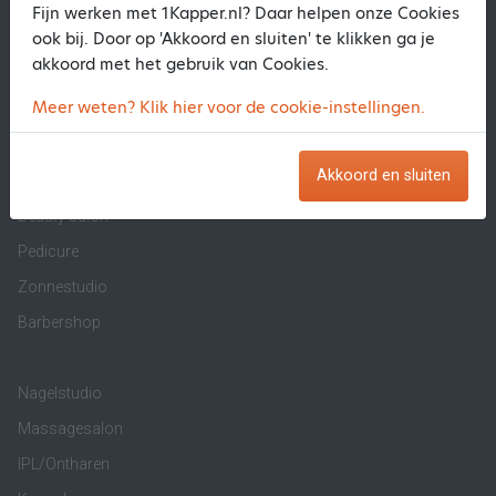
Software voor Beautysalon
Fijn werken met 1Kapper.nl? Daar helpen onze Cookies
Online Agenda Kapsalon
ook bij. Door op 'Akkoord en sluiten' te klikken ga je
akkoord met het gebruik van Cookies.
Stoelverhuur
Meer weten? Klik hier voor de cookie-instellingen.
Kassasysteem Kapsalon
Maak ook online je afspraak
Akkoord en sluiten
Beauty salon
Pedicure
Zonnestudio
Barbershop
Nagelstudio
Massagesalon
IPL/Ontharen