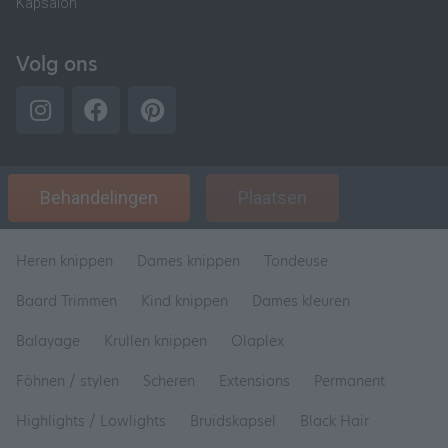
Kapsalon
Volg ons
Behandelingen
Plaatsen
Heren knippen
Dames knippen
Tondeuse
Baard Trimmen
Kind knippen
Dames kleuren
Balayage
Krullen knippen
Olaplex
Föhnen / stylen
Scheren
Extensions
Permanent
Highlights / Lowlights
Bruidskapsel
Black Hair