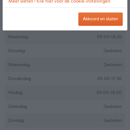
Meer weten? Klik hier voor de cookie-instellingen.
Openingstijden
Akkoord en sluiten
Maandag
09:00-18:30
Dinsdag
Gesloten
Woensdag
Gesloten
Donderdag
09:00-17:30
Vrijdag
09:00-18:00
Zaterdag
Gesloten
Zondag
Gesloten