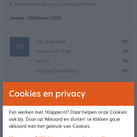
Ik ben heel tevreden over mijn kapster! Prima
Jeanne - 20 februari 2026
Prijs & Kwaliteit
10
10
Ambiance & Sfeer
10
Service
10
Resultaat behandeling
10
Altijd TOP kan niet beter.
Cookies en privacy
Marianne - 20 januari 2026
Fijn werken met 1Kapper.nl? Daar helpen onze Cookies
ook bij. Door op 'Akkoord en sluiten' te klikken ga je
Meer reviews
akkoord met het gebruik van Cookies.