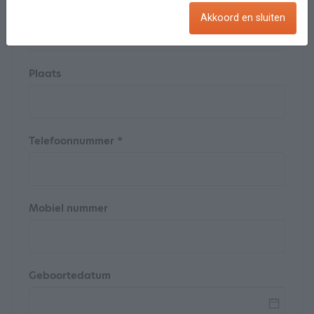
Straat
Akkoord en sluiten
Plaats
Telefoonnummer *
Mobiel nummer
Geboortedatum