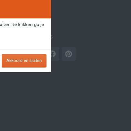
iten' te klikken ga je
Volg ons
Akkoord en sluiten