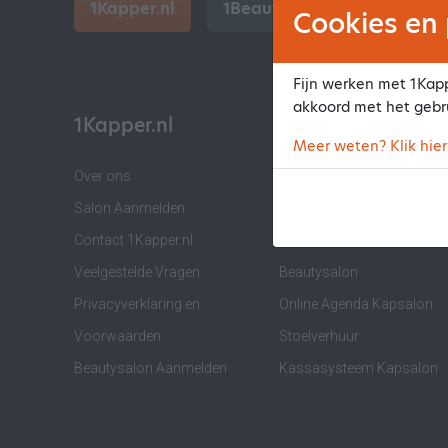
1Kapper.nl
1BeautyAfspraak.nl
Cookies en 
Fijn werken met 1Kapp
akkoord met het gebr
1Kapper.nl
Informatie
Meer weten? Klik hier
Over ons
Software voor Kapsalon
Salon Aanmelden
Software voor Barber
Contact 1Kapper.nl
Software voor
Veelgestelde Vragen
Beautysalon
Privacyverklaring en
Online Agenda Kapsalon
Voorwaarden
Stoelverhuur
Beautysalon Aanmelden
Kassasysteem Kapsalon