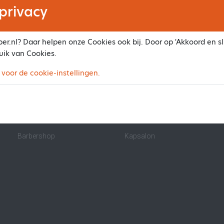
privacy
er.nl? Daar helpen onze Cookies ook bij. Door op 'Akkoord en slu
uik van Cookies.
Maak ook online je afspraak
 voor de cookie-instellingen.
Beauty salon
Nagelstudio
Pedicure
Massagesalon
Zonnestudio
IPL/Ontharen
Barbershop
Kapsalon