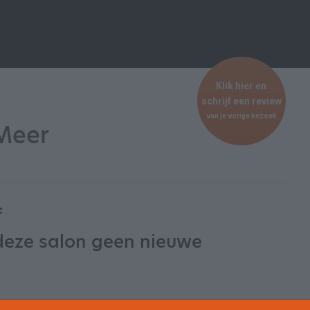
Klik hier en
schrijf een review
van je vorige bezoek
Meer
f
deze salon geen nieuwe