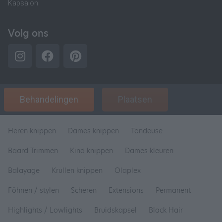
Kapsalon
Volg ons
Behandelingen
Plaatsen
Heren knippen
Dames knippen
Tondeuse
Baard Trimmen
Kind knippen
Dames kleuren
Balayage
Krullen knippen
Olaplex
Föhnen / stylen
Scheren
Extensions
Permanent
Highlights / Lowlights
Bruidskapsel
Black Hair