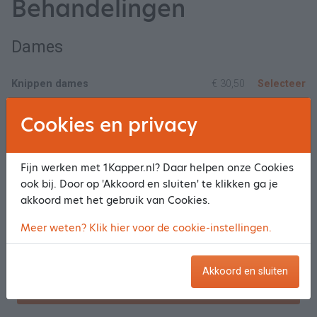
Behandelingen
Dames
Knippen dames
€ 30,50
Selecteer
Cookies en privacy
Wassen en knippen
Selecteer
Wassen, knippen en modelfohnen/watergolf
Selecteer
Fijn werken met 1Kapper.nl? Daar helpen onze Cookies
ook bij. Door op 'Akkoord en sluiten' te klikken ga je
akkoord met het gebruik van Cookies.
Pony knippen
Selecteer
Meer weten? Klik hier voor de cookie-instellingen.
Modelfohnen
Selecteer
Akkoord en sluiten
Toon meer/minder