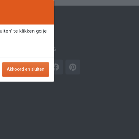
iten' te klikken ga je
Volg ons
Akkoord en sluiten