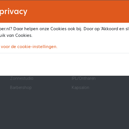
privacy
er.nl? Daar helpen onze Cookies ook bij. Door op 'Akkoord en slu
uik van Cookies.
Maak ook online je afspraak
 voor de cookie-instellingen.
Beauty salon
Nagelstudio
Pedicure
Massagesalon
Zonnestudio
IPL/Ontharen
Barbershop
Kapsalon