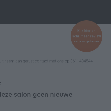
Klik hier en
schrijf een review
van je vorige bezoek
et uit neem dan gerust contact met ons op 0611434544
f
deze salon geen nieuwe