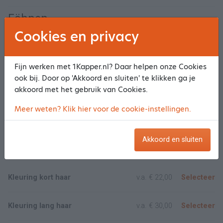
Föhnen
Cookies en privacy
Wassen + Föhnen of watergolven
v.a.
€ 8,00
Selecteer
Fijn werken met 1Kapper.nl? Daar helpen onze Cookies
Opsteken
v.a.
€ 10,00
Selecteer
ook bij. Door op 'Akkoord en sluiten' te klikken ga je
akkoord met het gebruik van Cookies.
Permanent
Meer weten? Klik hier voor de cookie-instellingen.
Permanent
v.a.
€ 35,00
Selecteer
Akkoord en sluiten
Kleuren
Kleuring kort haar
v.a.
€ 22,00
Selecteer
Kleuring lang haar
v.a.
€ 30,00
Selecteer