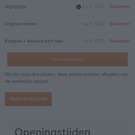
Highlights
v.a.
€ 22,50
Selecteer
Uitgroei verven
v.a.
€ 18,00
Selecteer
Knippen + kleuren kort haar
v.a.
€ 30,00
Selecteer
Toon meer/minder
Dit zijn indicatie prijzen, deze prijzen kunnen afwijken van
de werkelijke prijzen.
Maak een afspraak
Openingstijden