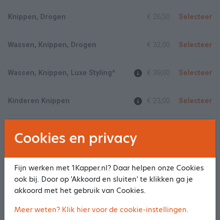
Knippen, Drogen
€ 26,50
Selecteer
Wassen, Knippen, Drogen
€ 32,00
Selecteer
Wassen, Knippen, Luxe Styling*
€ 39,00
Selecteer
Kinderen Knippen
€ 23,00
Selecteer
Krullen Knippen
€ 38,00
Selecteer
Cookies en privacy
Toon meer/minder
Fijn werken met 1Kapper.nl? Daar helpen onze Cookies
ook bij. Door op 'Akkoord en sluiten' te klikken ga je
Heren
akkoord met het gebruik van Cookies.
Meer weten? Klik hier voor de cookie-instellingen.
Knippen Heren
€ 25,50
Selecteer