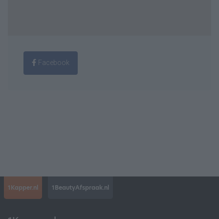
Facebook
1Kapper.nl
1BeautyAfspraak.nl