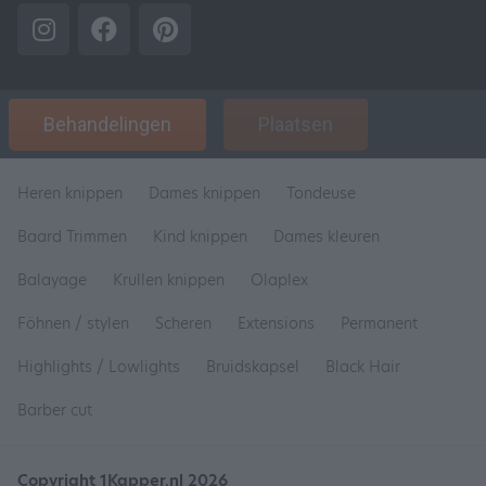
Behandelingen
Plaatsen
Heren knippen
Dames knippen
Tondeuse
Baard Trimmen
Kind knippen
Dames kleuren
Balayage
Krullen knippen
Olaplex
Föhnen / stylen
Scheren
Extensions
Permanent
Highlights / Lowlights
Bruidskapsel
Black Hair
Barber cut
Copyright 1Kapper.nl 2026