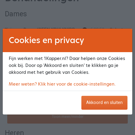
Dames
Knippen Dame (GEEN KRULKNIPPEN)
€ 28,50
Selecteer
Cookies en privacy
Knippen, wassen, drogen
€ 30,50
Selecteer
Fijn werken met 1Kapper.nl? Daar helpen onze Cookies
Knippen krullen kort oren vrij, tot nekrand
€ 42,50
Selecteer
ook bij. Door op 'Akkoord en sluiten' te klikken ga je
akkoord met het gebruik van Cookies.
Krullenknippen vanaf schouderlengte (all-in)
v.a.
€ 67,50
Selecteer
Meer weten? Klik hier voor de cookie-instellingen.
Krulknippen tot schouder lengte (all-in)
v.a.
€ 57,50
Selecteer
Akkoord en sluiten
Toon meer/minder
Heren