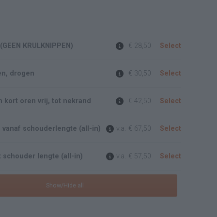
 (GEEN KRULKNIPPEN)
€ 28,50
Select
en, drogen
€ 30,50
Select
 kort oren vrij, tot nekrand
€ 42,50
Select
 vanaf schouderlengte (all-in)
v.a.
€ 67,50
Select
 schouder lengte (all-in)
v.a.
€ 57,50
Select
Show/Hide all