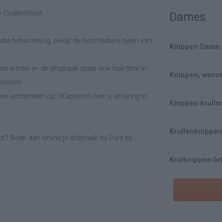
pse Oudeschoot.
Dames
ste behandeling, bekijk de beschikbare tijden van
Knippen Dame
er e-mail en de afspraak staat ook real time in
Knippen, wass
lkomen!
w achterlaten op 1Kapper.nl over je ervaring in
Knippen krullen
Krullenknippen
t? Boek dan online je afspraak bij Pure by
Krulknippen tot