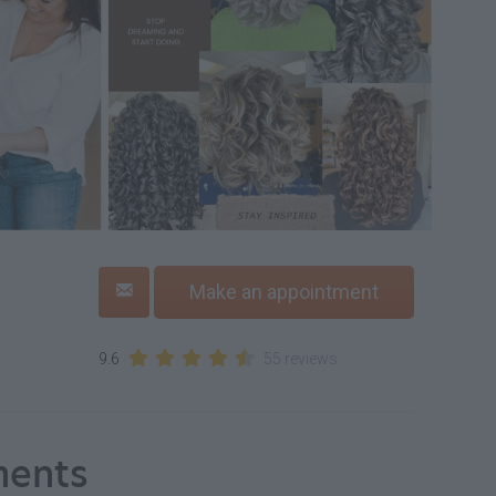
Make an appointment
9.6
55 reviews
ments