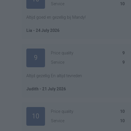
Service
10
Altijd goed en gezellig bij Mandy!
Lia - 24 July 2026
Price quality
9
9
Service
9
Altijd gezellig En altijd tevreden
Judith - 21 July 2026
Price quality
10
10
Service
10