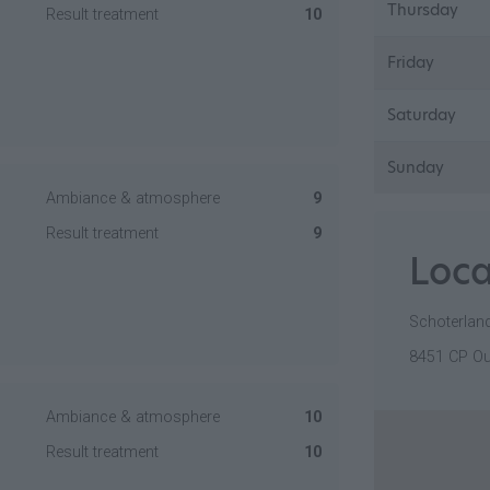
Thursday
Result treatment
10
Friday
Saturday
Sunday
Ambiance & atmosphere
9
Result treatment
9
Loca
Schoterlan
8451 CP O
Ambiance & atmosphere
10
Result treatment
10