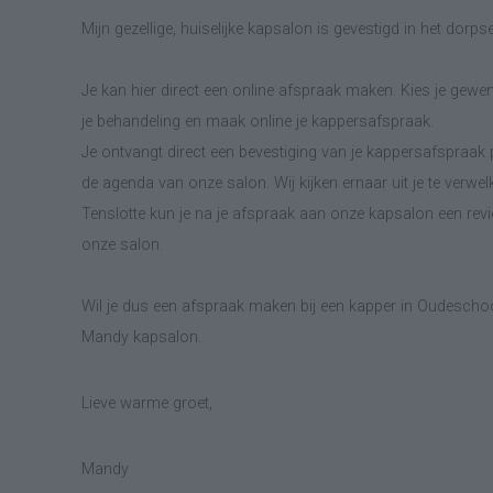
Mijn gezellige, huiselijke kapsalon is gevestigd in het dor
Je kan hier direct een online afspraak maken. Kies je gewen
je behandeling en maak online je kappersafspraak.
Je ontvangt direct een bevestiging van je kappersafspraak p
de agenda van onze salon. Wij kijken ernaar uit je te verwe
Tenslotte kun je na je afspraak aan onze kapsalon een revie
onze salon.
Wil je dus een afspraak maken bij een kapper in Oudeschoo
Mandy kapsalon.
Lieve warme groet,
Mandy