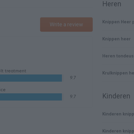
Heren
Knippen Heer 
Write a review
Knippen heer
Heren tondeu
lt treatment
Krulknippen h
9.7
ice
Kinderen
9.7
Kinderen knipp
Kinderen knipp