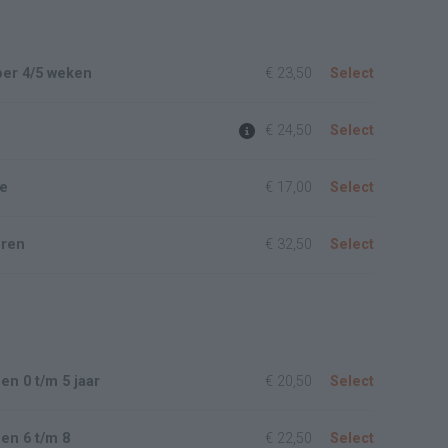
per 4/5 weken
€ 23,50
Select
€ 24,50
Select
se
€ 17,00
Select
eren
€ 32,50
Select
en 0 t/m 5 jaar
€ 20,50
Select
en 6 t/m 8
€ 22,50
Select