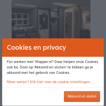
Cookies en privacy
Haarmode Anja
Fijn werken met 1Kapper.nl? Daar helpen onze Cookies
58 reviews
9.7
ook bij. Door op 'Akkoord en sluiten' te klikken ga je
Maasdijk 65
akkoord met het gebruik van Cookies.
5308 JB Aalst Gld
Meer weten? Klik hier voor de cookie-instellingen.
2.68 km van het centrum
Meer informatie
Akkoord en sluiten
Maak een afspraak