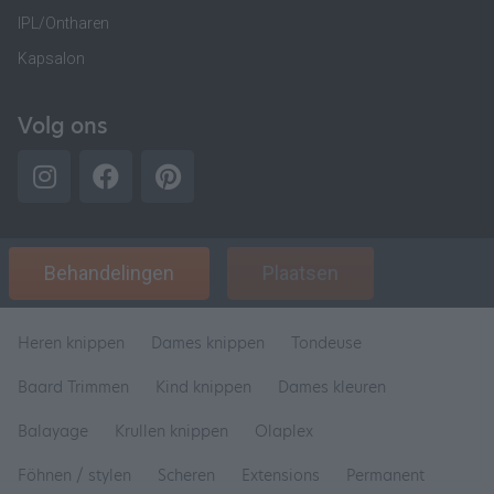
IPL/Ontharen
Kapsalon
Volg ons
Behandelingen
Plaatsen
Heren knippen
Dames knippen
Tondeuse
Baard Trimmen
Kind knippen
Dames kleuren
Balayage
Krullen knippen
Olaplex
Föhnen / stylen
Scheren
Extensions
Permanent