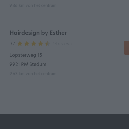
9.36 km van het centrum
Hairdesign by Esther
9.7
44 reviews
Lopsterweg 15
9921 RM Stedum
9.63 km van het centrum