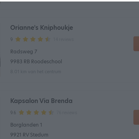
Orianne's Kniphoukje
9
14 reviews
Radsweg 7
9983 RB Roodeschool
8.01 km van het centrum
Kapsalon Via Brenda
9.6
76 reviews
Borglanden 1
9921 RV Stedum