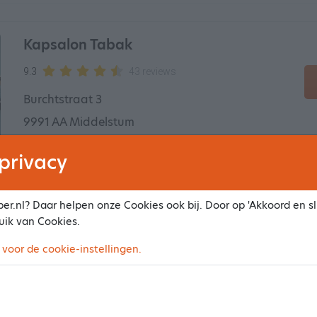
Kapsalon Tabak
9.3
43 reviews
Burchtstraat 3
9991 AA Middelstum
6.8 km van het centrum
privacy
er.nl? Daar helpen onze Cookies ook bij. Door op 'Akkoord en slu
Hairstyling by Hester
uik van Cookies.
9.4
28 reviews
 voor de cookie-instellingen.
Grachtstraat 19-a
9991 BA Middelstum
7.01 km van het centrum