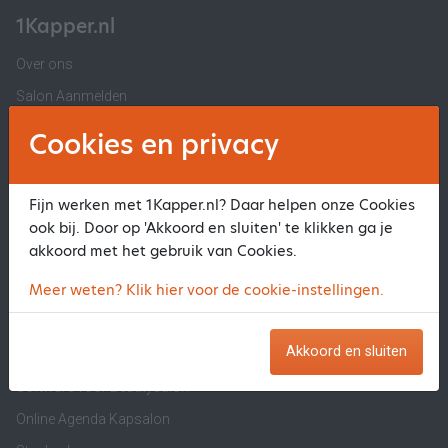
1Kapper.nl
Over ons
Salon Aanmelden
Contact 1Kapper.nl
Cookies en privacy
Veelgestelde Vragen
Privacyverklaring en Voorwaarden
Fijn werken met 1Kapper.nl? Daar helpen onze Cookies
Beautysalon Aanmelden
ook bij. Door op 'Akkoord en sluiten' te klikken ga je
akkoord met het gebruik van Cookies.
Informatie
Meer weten? Klik hier voor de cookie-instellingen.
Software voor Kapsalon
Akkoord en sluiten
Software voor Barber
Software voor Beautysalon
Online Agenda Kapsalon