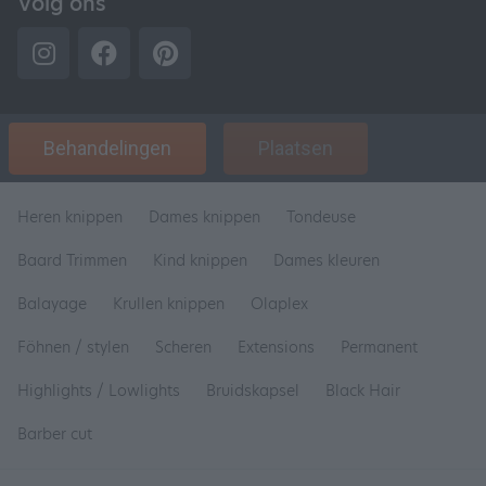
Volg ons
Behandelingen
Plaatsen
Heren knippen
Dames knippen
Tondeuse
Baard Trimmen
Kind knippen
Dames kleuren
Balayage
Krullen knippen
Olaplex
Föhnen / stylen
Scheren
Extensions
Permanent
Highlights / Lowlights
Bruidskapsel
Black Hair
Barber cut