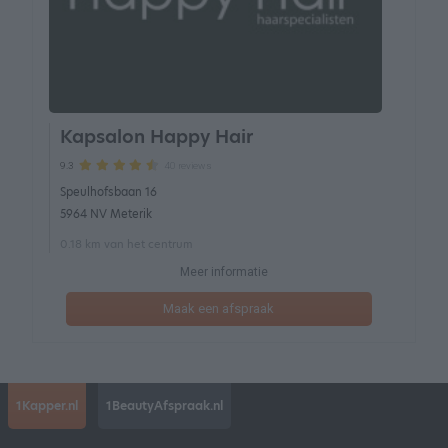
Kapsalon Happy Hair
40 reviews
9.3
Speulhofsbaan 16
5964 NV Meterik
0.18 km van het centrum
Meer informatie
Maak een afspraak
1Kapper.nl
1BeautyAfspraak.nl