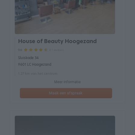
House of Beauty Hoogezand
81 reviews
9.6
Sluiskade 34
9601 LC Hoogezand
1.27 km van het centrum
Meer informatie
Maak een afspraak