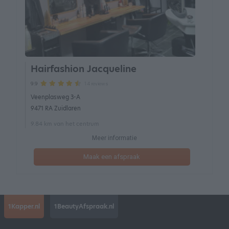
Hairfashion Jacqueline
14 reviews
9.9
Veenplasweg 3-A
9471 RA Zuidlaren
9.84 km van het centrum
Meer informatie
Maak een afspraak
1Kapper.nl
1BeautyAfspraak.nl