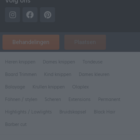
Volg ons
Behandelingen
Plaatsen
Heren knippen
Dames knippen
Tondeuse
Baard Trimmen
Kind knippen
Dames kleuren
Balayage
Krullen knippen
Olaplex
Föhnen / stylen
Scheren
Extensions
Permanent
Highlights / Lowlights
Bruidskapsel
Black Hair
Barber cut