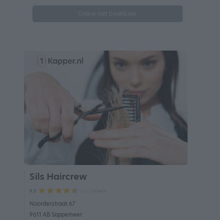
Online niet boekbaar
Sils Haircrew
217 reviews
9.3
Noorderstraat 67
9611 AB Sappemeer