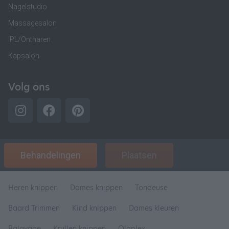
Nagelstudio
Massagesalon
IPL/Ontharen
Kapsalon
Volg ons
Behandelingen
Plaatsen
Heren knippen
Dames knippen
Tondeuse
Baard Trimmen
Kind knippen
Dames kleuren
Balayage
Krullen knippen
Olaplex