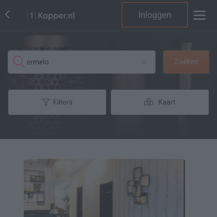
Inloggen
Zoeken
Filters
Kaart