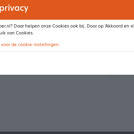
privacy
er.nl? Daar helpen onze Cookies ook bij. Door op 'Akkoord en slu
uik van Cookies.
 voor de cookie-instellingen.