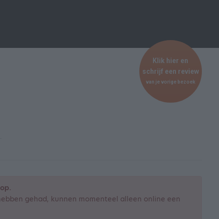
Klik hier en
schrijf een review
van je vorige bezoek
.
top.
n hebben gehad, kunnen momenteel alleen online een