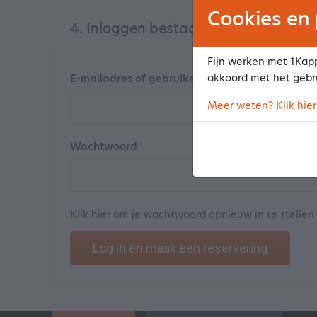
Cookies en 
4. Inloggen bestaande klant
Fijn werken met 1Kapp
akkoord met het gebr
E-mailadres of gebruikersnaam
Meer weten? Klik hier
Wachtwoord
Klik
hier
om je wachtwoord opnieuw in te stellen
Log in en maak een reservering