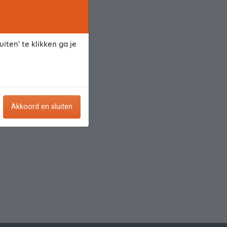
iten' te klikken ga je
Akkoord en sluiten