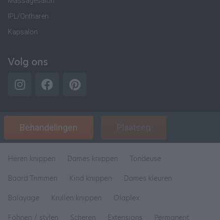
Massagesalon
IPL/Ontharen
Kapsalon
Volg ons
Behandelingen
Plaatsen
Heren knippen
Dames knippen
Tondeuse
Baard Trimmen
Kind knippen
Dames kleuren
Balayage
Krullen knippen
Olaplex
Föhnen / stylen
Scheren
Extensions
Permanent