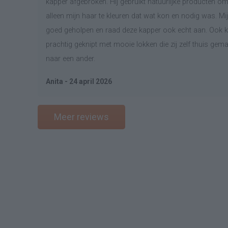
kapper afgebroken. Hij gebruikt natuurlijke producten om
alleen mijn haar te kleuren dat wat kon en nodig was. Mij
goed geholpen en raad deze kapper ook echt aan. Ook kn
prachtig geknipt met mooie lokken die zij zelf thuis gem
naar een ander.
Anita - 24 april 2026
Meer reviews