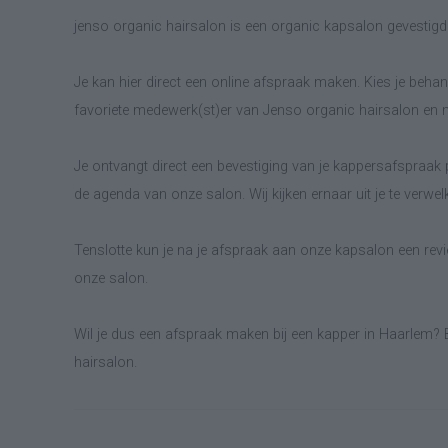
jenso organic hairsalon is een organic kapsalon gevestigd
Je kan hier direct een online afspraak maken. Kies je behand
favoriete medewerk(st)er van Jenso organic hairsalon en 
Je ontvangt direct een bevestiging van je kappersafspraak p
de agenda van onze salon. Wij kijken ernaar uit je te verwe
Tenslotte kun je na je afspraak aan onze kapsalon een revie
onze salon.
Wil je dus een afspraak maken bij een kapper in Haarlem? B
hairsalon.