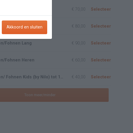
n/Fohnen Kort
€ 70,00
Selecteer
en/Fohnen Medium
€ 80,00
Selecteer
Akkoord en sluiten
en/Fohnen Lang
€ 90,00
Selecteer
en/Fohnen Heren
€ 60,00
Selecteer
Wassen/Knippen/ Fohnen Kids (by Nilo) tot 10jr
€ 40,00
Selecteer
Toon meer/minder