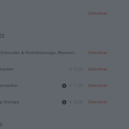
Selecteer
ts
Jenso Special (Schouder & Hoofdmassage, Wasmassage en Haarmasker)
Selecteer
rmasker
€ 10,00
Selecteer
aarmasker
€ 17,50
Selecteer
lp therapy
€ 10,00
Selecteer
s