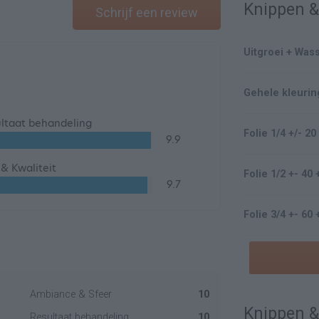
Knippen 
Schrijf een review
Uitgroei + Wa
Gehele kleurin
ltaat behandeling
Folie 1/4 +/- 
9.9
s & Kwaliteit
Folie 1/2 +- 4
9.7
Folie 3/4 +- 6
Ambiance & Sfeer
10
Knippen &
Resultaat behandeling
10