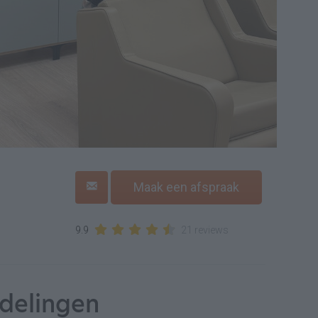
Maak een afspraak
9.9
21 reviews
delingen