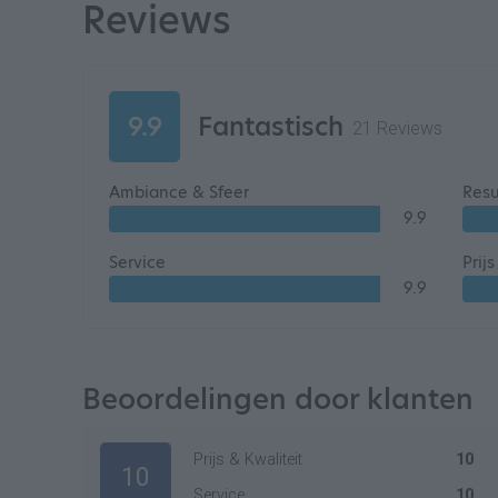
Reviews
9.9
Fantastisch
21 Reviews
Ambiance & Sfeer
Resu
9.9
Service
Prij
9.9
Beoordelingen door klanten
Prijs & Kwaliteit
10
10
Service
10