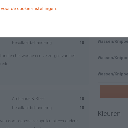
 voor de cookie-instellingen.
Wassen/Knippe
Wassen/Knipp
Ambiance & Sfeer
10
Wassen/Knipp
Resultaat behandeling
10
n gefönd en het wassen en verzorgen van het
Wassen/Knipp
rede .
Ambiance & Sfeer
10
Resultaat behandeling
10
Kleuren
was door agressieve spullen bij een andere