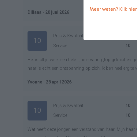
Meer weten? Klik hier
Diliana - 20 juni 2026
Prijs & Kwaliteit
10
10
Service
10
Het is altijd weer een hele fijne ervaring ,top geknipt e
haar is echt een ontspanning op zich. Ik ben heel erg te v
Yvonne - 28 april 2026
Prijs & Kwaliteit
10
10
Service
10
Wat heeft deze jongen een verstand van haar! Mijn haar 