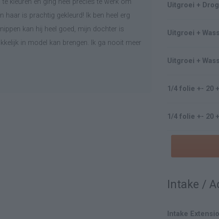
 te kleuren en ging heel precies te werk om
Uitgroei + Dro
n haar is prachtig gekleurd! Ik ben heel erg
ippen kan hij heel goed, mijn dochter is
Uitgroei + Wa
akkelijk in model kan brengen. Ik ga nooit meer
Uitgroei + Wa
1/4 folie +- 20
1/4 folie +- 2
Intake / 
Intake Extensi