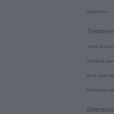
Intake Kleur
Treatmen
Hydrating haa
Bond repair h
Exfoliating sca
Extension