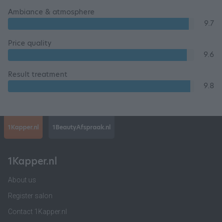
Ambiance & atmosphere
9.7
Price quality
9.6
Result treatment
9.8
1Kapper.nl
1BeautyAfspraak.nl
1Kapper.nl
About us
Register salon
Contact 1Kapper.nl