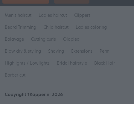
Men's haircut
Ladies haircut
Clippers
Beard Trimming
Child haircut
Ladies coloring
Balayage
Cutting curls
Olaplex
Blow dry & styling
Shaving
Extensions
Perm
Highlights / Lowlights
Bridal hairstyle
Black Hair
Barber cut
Copyright 1Kapper.nl 2026