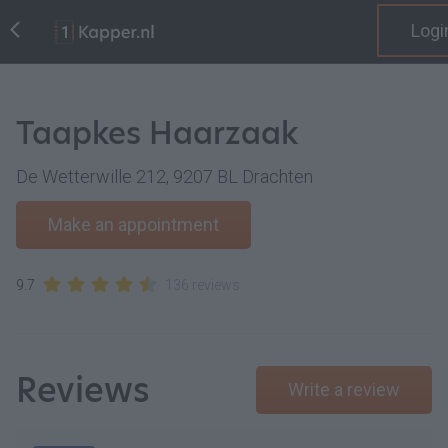
Logi
Taapkes Haarzaak
De Wetterwille 212, 9207 BL Drachten
Make an appointment
9.7
136 reviews
Reviews
Write a review