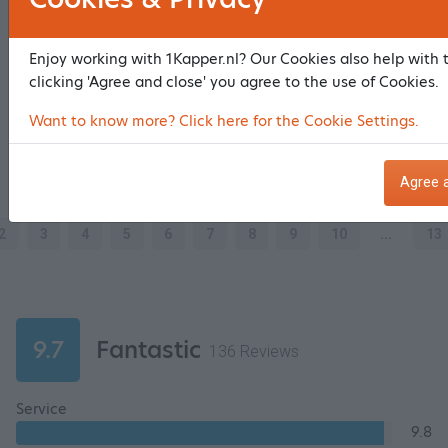
Ambiance & atmosphere
9
Service
10
Enjoy working with 1Kapper.nl? Our Cookies also help with 
Result treatment
9
clicking 'Agree and close' you agree to the use of Cookies.
Want to know more? Click here for the Cookie Settings.
Fijne zaak. Taapke geeft goed advies.
Gaby - 2 June 2026
Agree 
2
3
4
5
6
7
8
9
10
...
13
9.7
Fantastic
136 Reviews
Service
9.8