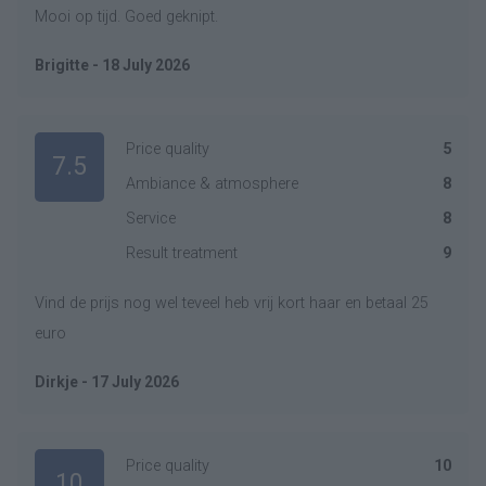
Mooi op tijd. Goed geknipt.
Brigitte - 18 July 2026
Price quality
5
7.5
Ambiance & atmosphere
8
Service
8
Result treatment
9
Vind de prijs nog wel teveel heb vrij kort haar en betaal 25
euro
Dirkje - 17 July 2026
Price quality
10
10