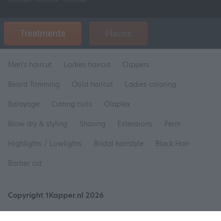
Treatments
Places
Men's haircut
Ladies haircut
Clippers
Beard Trimming
Child haircut
Ladies coloring
Balayage
Cutting curls
Olaplex
Blow dry & styling
Shaving
Extensions
Perm
Highlights / Lowlights
Bridal hairstyle
Black Hair
Barber cut
Copyright 1Kapper.nl 2026