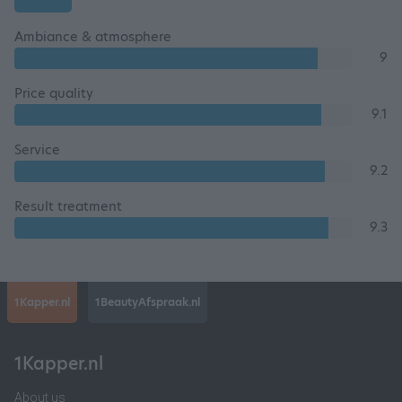
Ambiance & atmosphere
9
Price quality
9.1
Service
9.2
Result treatment
9.3
1Kapper.nl
1BeautyAfspraak.nl
1Kapper.nl
About us