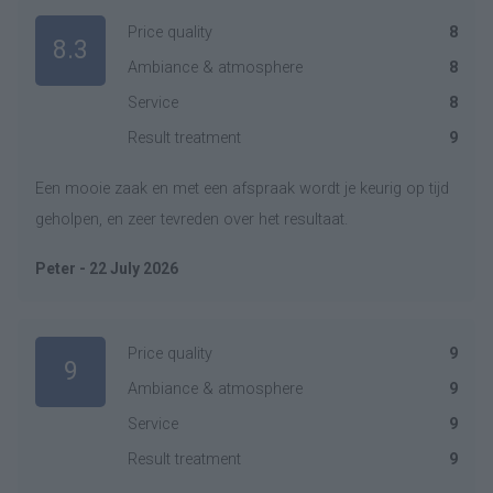
Price quality
8
8.3
Ambiance & atmosphere
8
Service
8
Result treatment
9
Een mooie zaak en met een afspraak wordt je keurig op tijd
geholpen, en zeer tevreden over het resultaat.
Peter - 22 July 2026
Price quality
9
9
Ambiance & atmosphere
9
Service
9
Result treatment
9