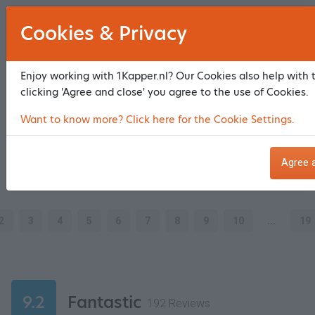
Cookies & Privacy
Price quality
10
10
Ambiance & atmosphere
10
Enjoy working with 1Kapper.nl? Our Cookies also help with 
Service
10
clicking 'Agree and close' you agree to the use of Cookies.
Result treatment
10
Want to know more? Click here for the Cookie Settings.
We gaan steeds weer naar dezelfde , fijne mensen
Agree 
Anna - 11 July 2026
2
3
4
5
6
7
8
9
10
...
19
9.2
Fantastic
192 Reviews