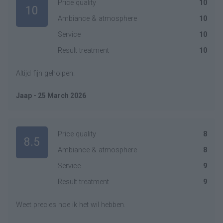
Price quality
10
10
Ambiance & atmosphere
10
Service
10
Result treatment
10
Altijd fijn geholpen.
Jaap - 25 March 2026
Price quality
8
8.5
Ambiance & atmosphere
8
Service
9
Result treatment
9
Weet precies hoe ik het wil hebben.