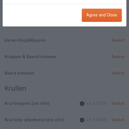
Knippen & stylen
Select
Agree and Close
Knippen Kinderen tot 12jaar
Select
Heren Knip&Kleuren
Select
Knippen & Baard trimmen
Select
Baard trimmen
Select
Krullen
Krul knippen (zie info)
v.a.
€ 50,00
Select
Krul knip uitgebreid (zie info)
v.a.
€ 60,00
Select