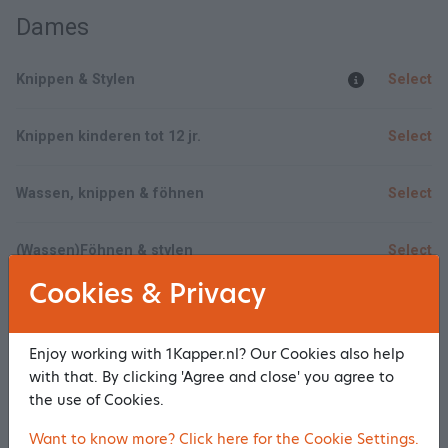
Dames
Knippen & Stylen
Select
Knippen kinderen tot 12 jr.
Select
Wassen, knippen & föhnen
Select
(Wassen)Föhnen & stylen
Select
Cookies & Privacy
Bayalage
Select
Enjoy working with 1Kapper.nl? Our Cookies also help
Show/Hide all
with that. By clicking 'Agree and close' you agree to
the use of Cookies.
Heren
Want to know more? Click here for the Cookie Settings.