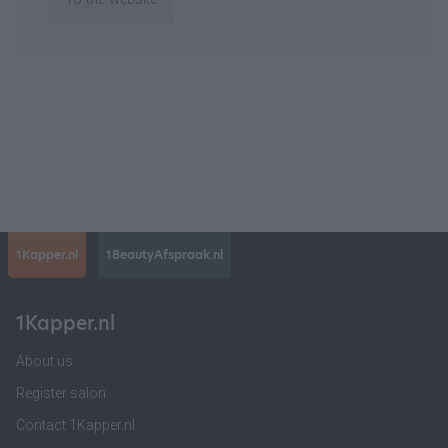
1Kapper.nl
1BeautyAfspraak.nl
1Kapper.nl
About us
Register salon
Contact 1Kapper.nl