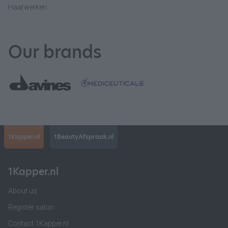
Haarwerken
Our brands
1Kapper.nl
1BeautyAfspraak.nl
1Kapper.nl
About us
Register salon
Contact 1Kapper.nl