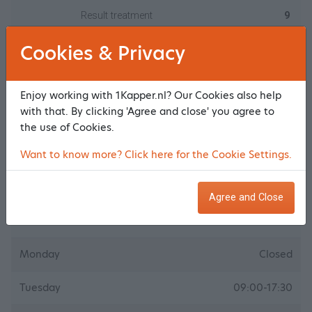
Result treatment
9
Cookies & Privacy
Heb een metamorfose gekregen en ben helemaal tevreden
Nancy - 18 June 2026
Enjoy working with 1Kapper.nl? Our Cookies also help
with that. By clicking 'Agree and close' you agree to
More reviews
the use of Cookies.
Want to know more? Click here for the Cookie Settings.
Opening times
Agree and Close
Monday
Closed
Tuesday
09:00-17:30