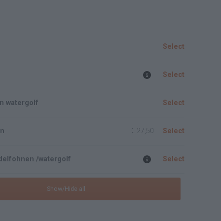
Select
Select
n watergolf
Select
en
€ 27,50
Select
elfohnen /watergolf
Select
Show/Hide all