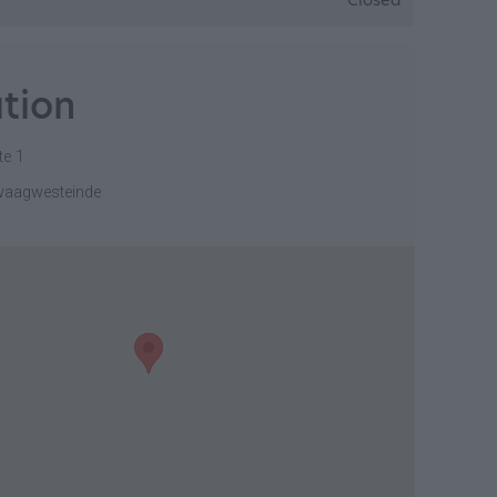
Closed
tion
te 1
waagwesteinde