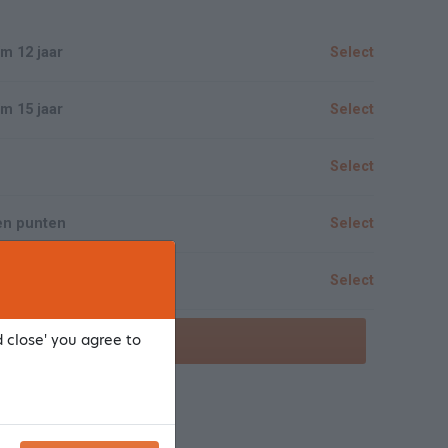
m 12 jaar
Select
m 15 jaar
Select
Select
en punten
Select
Select
d close' you agree to
Show/Hide all
ointment