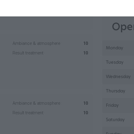
Open
Ambiance & atmosphere
10
Monday
Result treatment
10
Tuesday
Wednesday
Thursday
Ambiance & atmosphere
10
Friday
Result treatment
10
Saturday