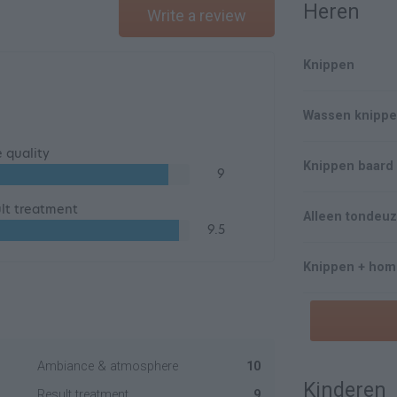
Heren
Write a review
Knippen
Wassen knippe
e quality
Knippen baard
9
lt treatment
Alleen tondeu
9.5
Knippen + hom
Ambiance & atmosphere
10
Kinderen
Result treatment
9