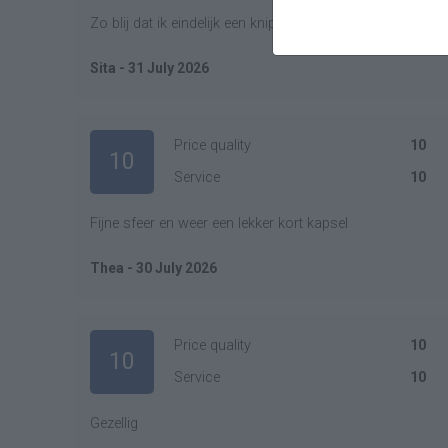
Zo blij dat ik eindelijk een knipbeurt kon krijgen .🤩😘
Sita - 31 July 2026
Price quality
10
10
Service
10
Fijne sfeer en weer een lekker kort kapsel
Thea - 30 July 2026
Price quality
10
10
Service
10
Gezellig