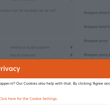
tevreden met het resultaat van de verf
Knippen kind t/
Knippen kind t/
Knippen pony
Ambiance & atmosphere
9
Knippen pony 
Result treatment
9
rivacy
Opsteken kind
pper.nl? Our Cookies also help with that. By clicking 'Agree an
Ambiance & atmosphere
10
ick here for the Cookie Settings.
Result treatment
10
Make an app