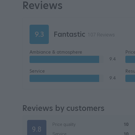
Reviews
9.3
Fantastic
107 Reviews
Ambiance & atmosphere
Pric
9.4
Service
Resu
9.4
Reviews by customers
Price quality
10
9.8
Service
10