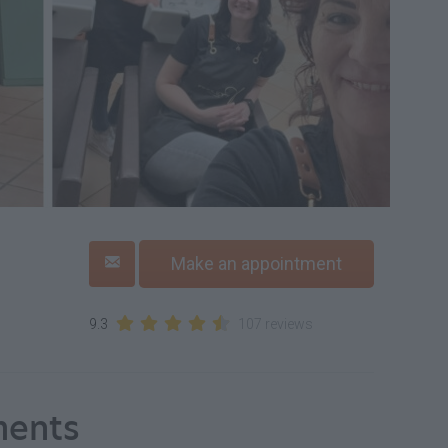
Make an appointment
9.3
107 reviews
ments