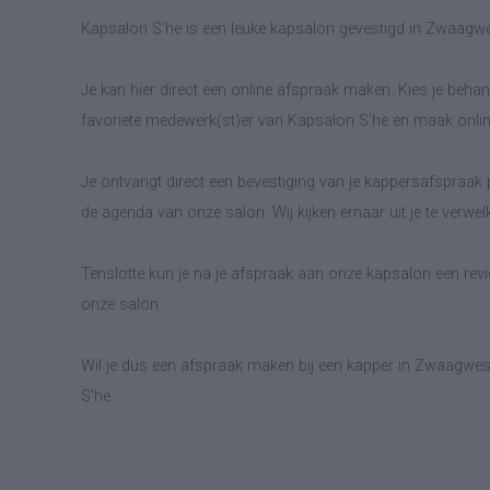
Kapsalon S'he is een leuke kapsalon gevestigd in Zwaagwe
Je kan hier direct een online afspraak maken. Kies je behand
favoriete medewerk(st)er van Kapsalon S'he en maak onlin
Je ontvangt direct een bevestiging van je kappersafspraak p
de agenda van onze salon. Wij kijken ernaar uit je te verwe
Tenslotte kun je na je afspraak aan onze kapsalon een revie
onze salon.
Wil je dus een afspraak maken bij een kapper in Zwaagwes
S'he.