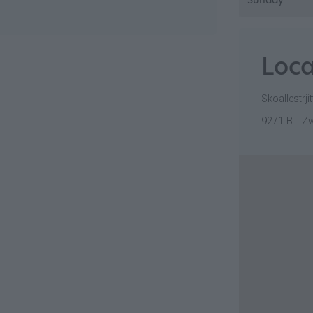
Sunday
Loca
Skoallestrjit
9271 BT Z