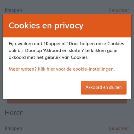
Knippen
Selecteer
Cookies en privacy
Knippen/wassen/drogen
Selecteer
Fijn werken met 1Kapper.nl? Daar helpen onze Cookies
Knippen/wassen/modelföhnen (heel dik/lang haar)
€ 65,00
Selecteer
ook bij. Door op 'Akkoord en sluiten' te klikken ga je
akkoord met het gebruik van Cookies.
Knippen/kleuren (Kort haar en uitgroei behandeling).(Geen folies)
Selecteer
Meer weten? Klik hier voor de cookie-instellingen.
Knippen/kleuren (half lang/ lang haar)(geen folies)
Selecteer
Akkoord en sluiten
Toon meer/minder
Heren
Knippen
Selecteer