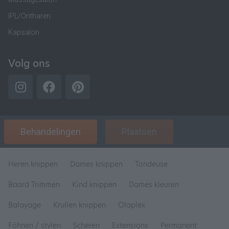
IPL/Ontharen
Kapsalon
Volg ons
Behandelingen
Plaatsen
Heren knippen
Dames knippen
Tondeuse
Baard Trimmen
Kind knippen
Dames kleuren
Balayage
Krullen knippen
Olaplex
Föhnen / stylen
Scheren
Extensions
Permanent