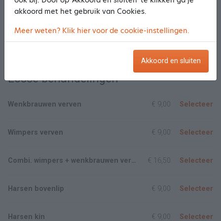
akkoord met het gebruik van Cookies.
Mini treatment
€ 23,50
Selecteer
Meer weten? Klik hier voor de cookie-instellingen.
Toon meer/minder
Akkoord en sluiten
Losse behandelingen
Wenkbrauwen verven
€ 9,00
Selecteer
Wimpers verven
€ 9,00
Selecteer
Combi. wimpers + wenkbrauwen verven
€ 16,50
Selecteer
Harsen bovenlip
€ 9,00
Selecteer
Harsen kin
€ 9,00
Selecteer