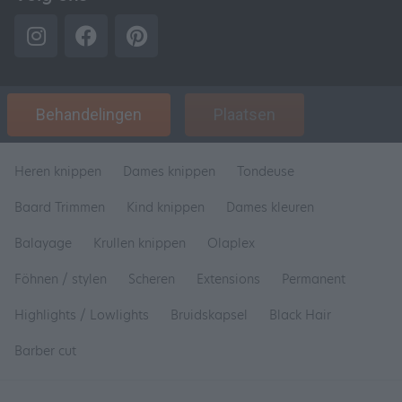
Behandelingen
Plaatsen
Heren knippen
Dames knippen
Tondeuse
Baard Trimmen
Kind knippen
Dames kleuren
Balayage
Krullen knippen
Olaplex
Föhnen / stylen
Scheren
Extensions
Permanent
Highlights / Lowlights
Bruidskapsel
Black Hair
Barber cut