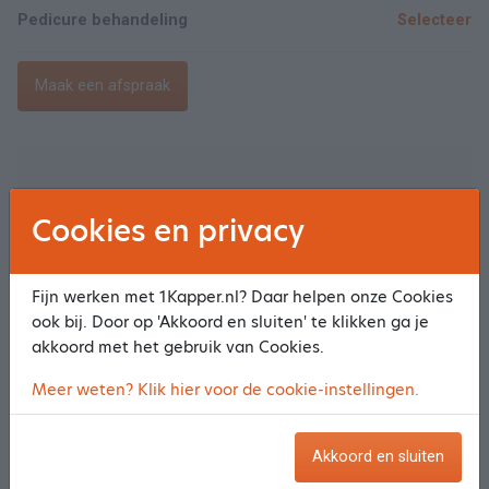
Pedicure behandeling
Selecteer
Maak een afspraak
Openingstijden
Cookies en privacy
Maandag
09:00-14:00, 15:00-18:00
Fijn werken met 1Kapper.nl? Daar helpen onze Cookies
ook bij. Door op 'Akkoord en sluiten' te klikken ga je
Dinsdag
09:00-12:00, 12:30-17:30, 21:00-22:00
akkoord met het gebruik van Cookies.
Woensdag
09:00-13:00, 14:00-18:00
Meer weten? Klik hier voor de cookie-instellingen.
Donderdag
08:30-17:30
Akkoord en sluiten