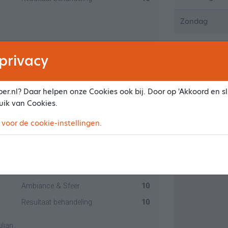
Zondag
privacy
Loca
Ambiance & Sfeer
10
er.nl? Daar helpen onze Cookies ook bij. Door op 'Akkoord en slu
Perzikstraa
Resultaat behandeling
10
uik van Cookies.
4261 KC Wi
 voor de cookie-instellingen.
 ziet er ook top uit.
Ambiance & Sfeer
10
Resultaat behandeling
10
ulian