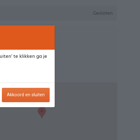
Gesloten
tie
iten' te klikken ga je
t 9 B
jk en Aalburg
Akkoord en sluiten