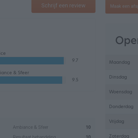
Schrijf een review
Maak een afs
Open
ice
9.7
Maandag
ance & Sfeer
Dinsdag
9.5
Woensdag
Donderdag
Vrijdag
Ambiance & Sfeer
10
Zaterdag
Resultaat behandeling
10