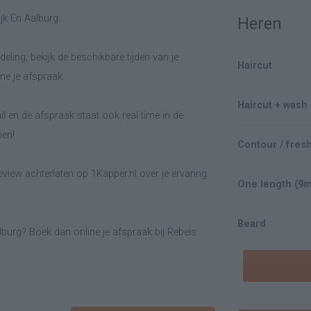
jk En Aalburg.
Heren
eling, bekijk de beschikbare tijden van je
Haircut
e je afspraak.
Haircut + wash
il en de afspraak staat ook real time in de
men!
Contour / fres
view achterlaten op 1Kapper.nl over je ervaring
One length (9
Beard
lburg? Boek dan online je afspraak bij Rebels