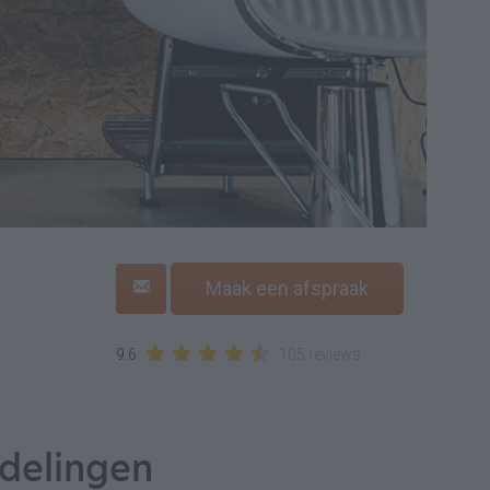
Maak een afspraak
9.6
105 reviews
delingen