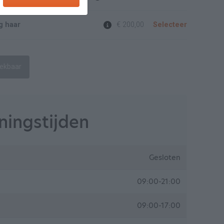
g haar
€ 200,00
Selecteer
oekbaar
ingstijden
Gesloten
09:00-21:00
09:00-17:00