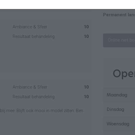
Permanent lan
Ambiance & Sfeer
10
Resultaat behandeling
10
Online niet b
Open
Ambiance & Sfeer
10
Maandag
Resultaat behandeling
10
Dinsdag
blij mee. Blijft ook mooi in model zitten. Ben
Woensdag