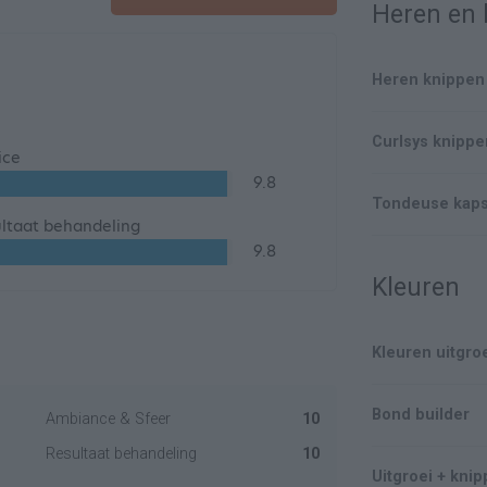
Heren en 
Heren knippen
Curlsys knipp
ice
9.8
Tondeuse kaps
ltaat behandeling
9.8
Kleuren
Kleuren uitgro
Bond builder
Ambiance & Sfeer
10
Resultaat behandeling
10
Uitgroei + knip