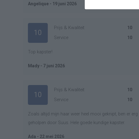
Angelique - 19 juni 2026
Prijs & Kwaliteit
10
10
Service
10
Top kapster!
Mady - 7 juni 2026
Prijs & Kwaliteit
10
10
Service
10
Zoals altijd mijn haar weer heel mooi geknipt, ben er erg 
geholpen door Suus. Hele goede kundige kapster.
Ada - 22 mei 2026