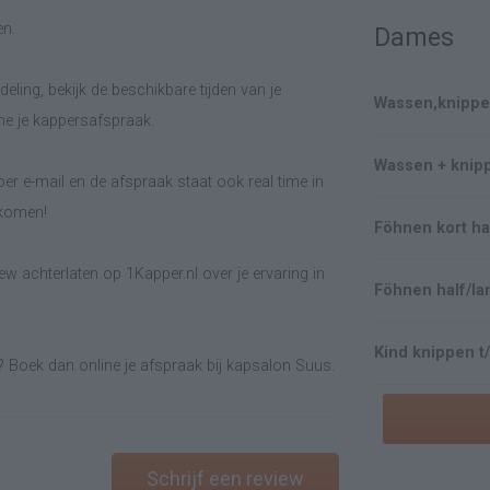
en.
Dames
eling, bekijk de beschikbare tijden van je
Wassen,knippen
ne je kappersafspraak.
Wassen + knip
er e-mail en de afspraak staat ook real time in
lkomen!
Föhnen kort ha
w achterlaten op 1Kapper.nl over je ervaring in
Föhnen half/la
Kind knippen t/
? Boek dan online je afspraak bij kapsalon Suus.
Schrijf een review