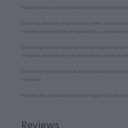
kapsalon Suus is een leuke kapsalon gevestigd in Eindhov
Je kan hier direct een online afspraak maken. Kies je behand
favoriete medewerk(st)er van kapsalon Suus en maak onli
Je ontvangt direct een bevestiging van je kappersafspraak p
de agenda van onze salon. Wij kijken ernaar uit je te verwe
Tenslotte kun je na je afspraak aan onze kapsalon een revie
onze salon.
Wil je dus een afspraak maken bij een kapper in Eindhoven
Reviews