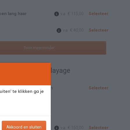
ppen lang haar
v.a.
€ 115,00
Selecteer
v.a.
€ 40,00
Selecteer
Toon meer/minder
 / Lowlights / Balayage
s en Balayage graag bellen
Selecteer
iten' te klikken ga je
t
Akkoord en sluiten
t haar
v.a.
€ 150,00
Selecteer