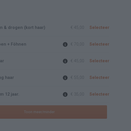
 & drogen (kort haar)
€ 45,00
Selecteer
pen + Föhnen
€ 70,00
Selecteer
ar
€ 45,00
Selecteer
ng haar
€ 55,00
Selecteer
m 12 jaar.
€ 35,00
Selecteer
Toon meer/minder