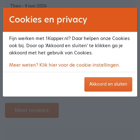
Theo - 9 juni 2026
Cookies en privacy
Prijs & Kwaliteit
10
10
Fijn werken met 1Kapper.nl? Daar helpen onze Cookies
Ambiance & Sfeer
10
ook bij. Door op 'Akkoord en sluiten' te klikken ga je
Service
10
akkoord met het gebruik van Cookies.
Resultaat behandeling
10
Meer weten? Klik hier voor de cookie-instellingen.
Zoals altijd super tevreden en blij de salon verlaten.
Akkoord en sluiten
Miriam - 31 mei 2026
Meer reviews