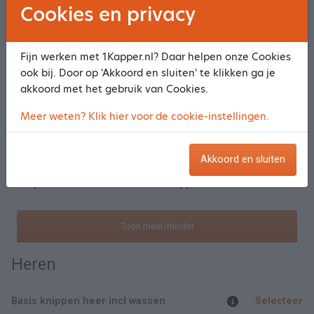
Cookies en privacy
Basis Knippen dames incl was/drogen/producten
Selecteer
Fijn werken met 1Kapper.nl? Daar helpen onze Cookies
Wellness Knippen dames incl wasmass./drogen/producten/treatment
Selecteer
ook bij. Door op 'Akkoord en sluiten' te klikken ga je
akkoord met het gebruik van Cookies.
Knippen kind t/m 12 jaar
Selecteer
Meer weten? Klik hier voor de cookie-instellingen.
Uitgroei verven kort haar, incl basis knippen incl treatment
Selecteer
Akkoord en sluiten
Compleet verven kort haar incl knippen basis incl treatment
Selecteer
Toon meer/minder
Heren
Basis knippen heer incl wassen
Selecteer