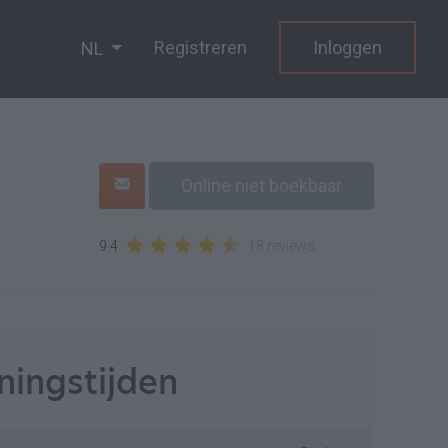
Registreren
Inloggen
NL
Online niet boekbaar
9.4
18 reviews
ingstijden