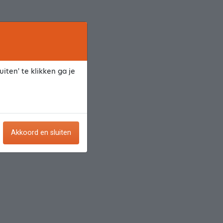
iten' te klikken ga je
Akkoord en sluiten