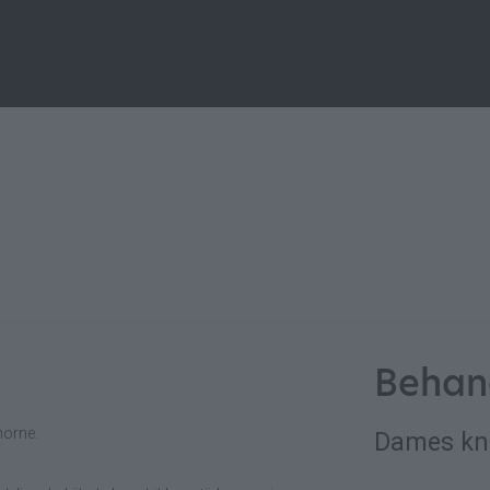
Behan
horne.
Dames kn