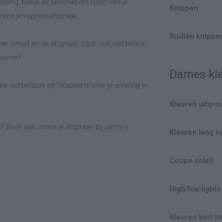
eling, bekijk de beschikbare tijden van je
Knippen
line je kappersafspraak.
Krullen knippe
er e-mail en de afspraak staat ook real time in
lkomen!
Dames kl
w achterlaten op 1Kapper.nl over je ervaring in
Kleuren uitgro
? Boek dan online je afspraak bij Janny's
Kleuren lang h
Coupe soleil
High/low lights
Kleuren kort h