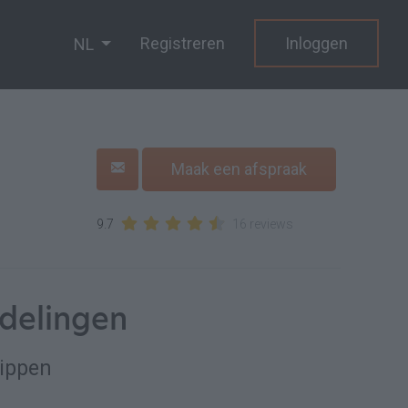
Registreren
Inloggen
NL
Maak een afspraak
9.7
16 reviews
delingen
ippen