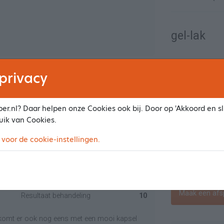
gel-lak
Biab nagels
privacy
Ambiance & Sfeer
10
Nagelverlening
Resultaat behandeling
10
er.nl? Daar helpen onze Cookies ook bij. Door op 'Akkoord en slu
 wurk dwaan en mei super resultaat. Top!
uik van Cookies.
Nabehandeling 
 voor de cookie-instellingen.
Peel off nagel
Ambiance & Sfeer
10
Maak een afs
Resultaat behandeling
10
 je komt er ook nog eens met een mooi kapsel