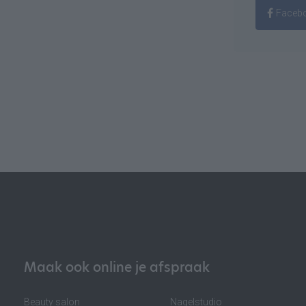
Faceb
Maak ook online je afspraak
Beauty salon
Nagelstudio