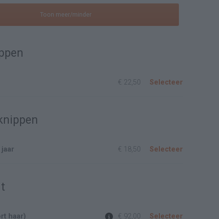
Toon meer/minder
ippen
€ 22,50
Selecteer
knippen
 jaar
€ 18,50
Selecteer
t
rt haar)
€ 92,00
Selecteer