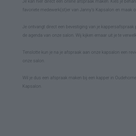
Je kan hier direct een online afspraak maken. Kies je behand
favoriete medewerk(st)er van Janny's Kapsalon en maak on
Je ontvangt direct een bevestiging van je kappersafspraak p
de agenda van onze salon. Wij kijken ernaar uit je te verwe
Tenslotte kun je na je afspraak aan onze kapsalon een revie
onze salon.
Wil je dus een afspraak maken bij een kapper in Oudehorne
Kapsalon.