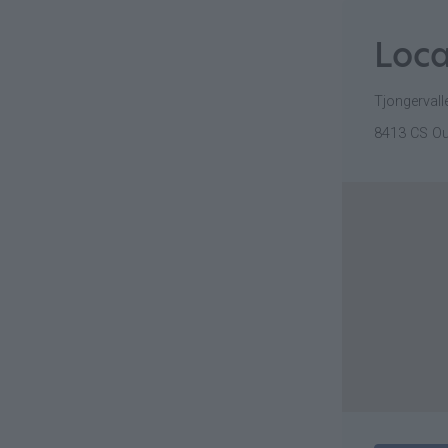
Loca
Tjongervalle
8413 CS O