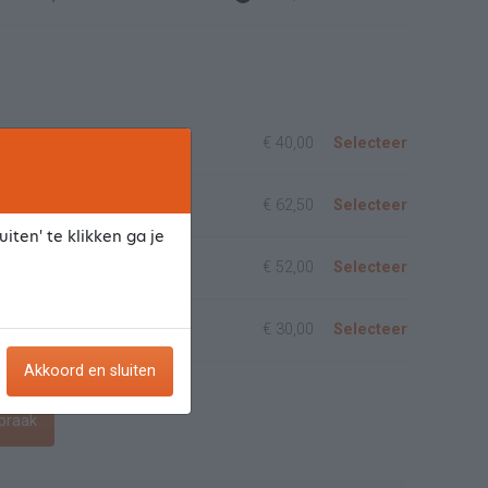
€ 40,00
Selecteer
/acrylgel
€ 62,50
Selecteer
iten' te klikken ga je
polyacryl nagels
€ 52,00
Selecteer
s
€ 30,00
Selecteer
Akkoord en sluiten
praak