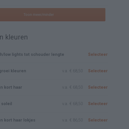
Toon meer/minder
n kleuren
h/low lights tot schouder lengte
Selecteer
groei kleuren
v.a.
€ 68,50
Selecteer
n kort haar
v.a.
€ 68,50
Selecteer
soleil
v.a.
€ 68,50
Selecteer
n kort haar lokjes
v.a.
€ 86,50
Selecteer