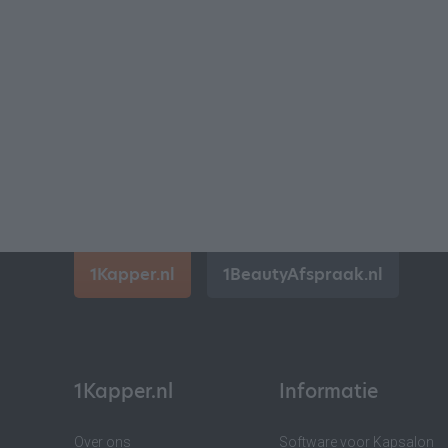
1Kapper.nl
1BeautyAfspraak.nl
1Kapper.nl
Informatie
Over ons
Software voor Kapsalon