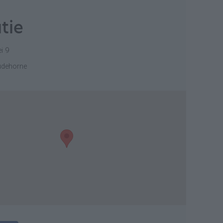
tie
i 9
udehorne