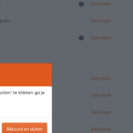
g
Selecteer
p/kin
Selecteer
Selecteer
e
Selecteer
iten' te klikken ga je
Selecteer
Selecteer
Akkoord en sluiten
Selecteer