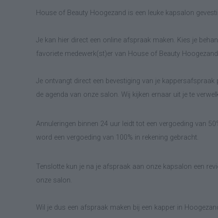
House of Beauty Hoogezand is een leuke kapsalon gevest
Je kan hier direct een online afspraak maken. Kies je behand
favoriete medewerk(st)er van House of Beauty Hoogezand 
Je ontvangt direct een bevestiging van je kappersafspraak p
de agenda van onze salon. Wij kijken ernaar uit je te verwe
Annuleringen binnen 24 uur leidt tot een vergoeding van 5
word een vergoeding van 100% in rekening gebracht.
Tenslotte kun je na je afspraak aan onze kapsalon een revie
onze salon.
Wil je dus een afspraak maken bij een kapper in Hoogezand