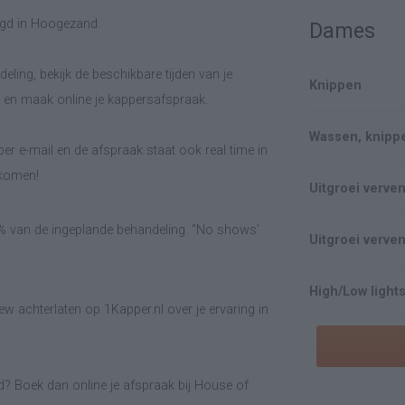
igd in Hoogezand.
Dames
eling, bekijk de beschikbare tijden van je
Knippen
en maak online je kappersafspraak.
Wassen, knipp
er e-mail en de afspraak staat ook real time in
lkomen!
Uitgroei verve
0% van de ingeplande behandeling. "No shows'
Uitgroei verven
High/Low lights
w achterlaten op 1Kapper.nl over je ervaring in
? Boek dan online je afspraak bij House of