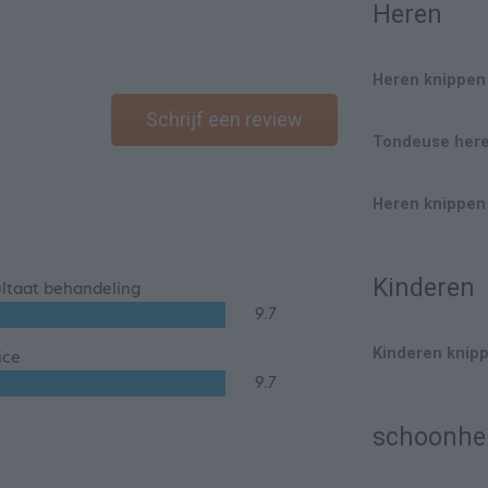
Heren
Heren knippen
Schrijf een review
Tondeuse her
Heren knippen 
Kinderen
ltaat behandeling
9.7
Kinderen knipp
ice
9.7
schoonhe