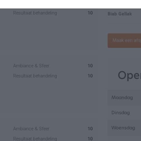
Ambiance & Sfeer
10
Resultaat behandeling
10
Biab Gellak
Maak een afs
Ambiance & Sfeer
10
Open
Resultaat behandeling
10
Maandag
Dinsdag
Woensdag
Ambiance & Sfeer
10
Resultaat behandeling
10