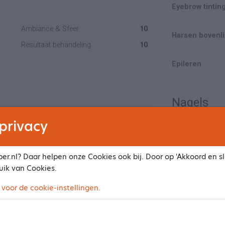
Eyebrow tintin
Ambiance & Sfeer
10
Harsen bovenli
Resultaat behandeling
10
Epileren
Nagels
privacy
Ambiance & Sfeer
10
Nagel reparati
Resultaat behandeling
10
er.nl? Daar helpen onze Cookies ook bij. Door op 'Akkoord en slu
Gellak
uik van Cookies.
t🤗🌞
 voor de cookie-instellingen.
Bijw. Gel
Nieuwe set