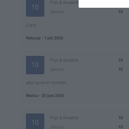
Prijs & Kwaliteit
10
10
Service
10
Super
Natasja - 1 juli 2026
Prijs & Kwaliteit
10
10
Service
10
altijd goed en tevreden
Malou - 25 juni 2026
Prijs & Kwaliteit
10
10
Service
10