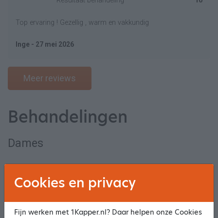
Resultaat behandeling
10
Top ervaring ! Gezellig , warm en vakkundig
Inge - 27 mei 2026
Meer reviews
Behandelingen
Dames
Knippen
v.a.
€ 23,00
Selecteer
Cookies en privacy
Wassen Knippen Föhnen
v.a.
€ 38,00
Selecteer
Fijn werken met 1Kapper.nl? Daar helpen onze Cookies