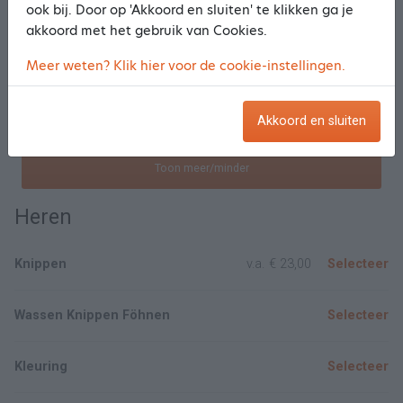
ook bij. Door op 'Akkoord en sluiten' te klikken ga je
Wassen Föhnen
Selecteer
akkoord met het gebruik van Cookies.
Kleuring
v.a.
€ 68,00
Selecteer
Meer weten? Klik hier voor de cookie-instellingen.
Kleuring + Knippen
Selecteer
Akkoord en sluiten
Toon meer/minder
Heren
Knippen
v.a.
€ 23,00
Selecteer
Wassen Knippen Föhnen
Selecteer
Kleuring
Selecteer