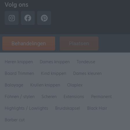
Volg ons
Behandelingen
Plaatsen
Heren knippen
Dames knippen
Tondeuse
Baard Trimmen
Kind knippen
Dames kleuren
Balayage
Krullen knippen
Olaplex
Föhnen / stylen
Scheren
Extensions
Permanent
Highlights / Lowlights
Bruidskapsel
Black Hair
Barber cut