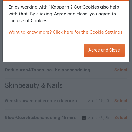
Knippen kleuren highlights balayage
Enjoy working with 1Kapper.nl? Our Cookies also help
with that. By clicking 'Agree and close' you agree to
Uitgroei kleuren
v.a.
€ 80,00
Select
the use of Cookies.
Want to know more? Click here for the Cookie Settings.
Uitgroei highlights
v.a.
€ 100,00
Select
Agree and Close
Full head folies
v.a.
€ 150,00
Select
Ontkleuren&Tonen Incl. Knipbehandeling
Select
Skinbeauty & Nails
Wenkbrauwen epileren e.o kleuren
v.a.
€ 15,00
Select
Glow-Gezichtsbehandeling 45 min.
v.a.
€ 49,95
Select