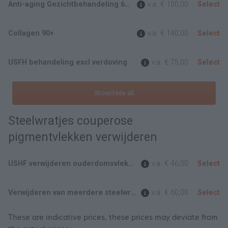
Anti-aging Gezichtbehandeling 60 min.
v.a.
€ 100,00
Select
Collagen 90+
v.a.
€ 140,00
Select
USFH behandeling excl verdoving
v.a.
€ 75,00
Select
Show/Hide all
Steelwratjes couperose
pigmentvlekken verwijderen
USHF verwijderen ouderdomsvlekken, steelwratjes, pigmentvlekken bloedblaasjes en milias zndr verdoving
v.a.
€ 46,00
Select
Verwijderen van meerdere steelwratjes, pigmentvlekken bloedblaasjes en milias
v.a.
€ 60,00
Select
These are indicative prices, these prices may deviate from