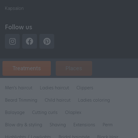
Kapsalon
Follow us
Treatments
Places
Men's haircut
Ladies haircut
Clippers
Beard Trimming
Child haircut
Ladies coloring
Balayage
Cutting curls
Olaplex
Blow dry & styling
Shaving
Extensions
Perm
Highlights / Lowlights
Bridal hairstyle
Black Hair