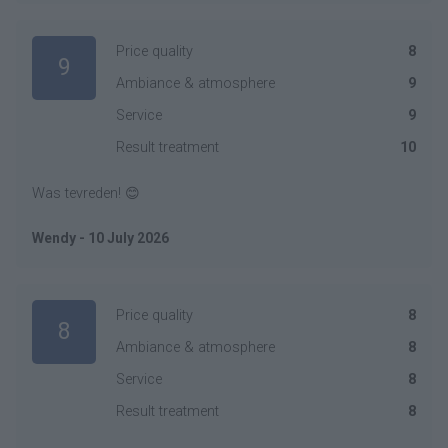
Price quality
8
9
Ambiance & atmosphere
9
Service
9
Result treatment
10
Was tevreden! 😊
Wendy - 10 July 2026
Price quality
8
8
Ambiance & atmosphere
8
Service
8
Result treatment
8