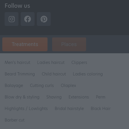
Follow us
Treatments
Places
Men's haircut
Ladies haircut
Clippers
Beard Trimming
Child haircut
Ladies coloring
Balayage
Cutting curls
Olaplex
Blow dry & styling
Shaving
Extensions
Perm
Highlights / Lowlights
Bridal hairstyle
Black Hair
Barber cut