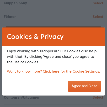
Knippen pony
Select
Föhnen
Select
Show/Hide all
Cookies & Privacy
Heren
Enjoy working with 1Kapper.nl? Our Cookies also help
with that. By clicking 'Agree and close' you agree to
Knippen
Select
the use of Cookies.
Charles (gedekt model)
Select
Want to know more? Click here for the Cookie Settings.
Tondeuze
Select
Agree and Close
Contouren/Uitdunnen
Select