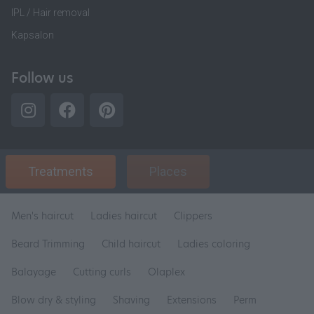
IPL / Hair removal
Kapsalon
Follow us
Treatments
Places
Men's haircut
Ladies haircut
Clippers
Beard Trimming
Child haircut
Ladies coloring
Balayage
Cutting curls
Olaplex
Blow dry & styling
Shaving
Extensions
Perm