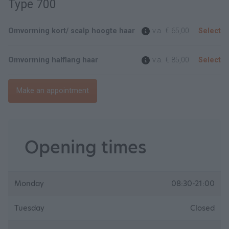
Type 700
Omvorming kort/ scalp hoogte haar
v.a.
€ 65,00
Select
Omvorming halflang haar
v.a.
€ 85,00
Select
Make an appointment
Opening times
Monday
08:30-21:00
Tuesday
Closed