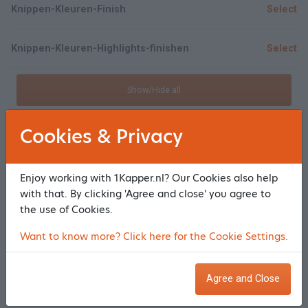
Knippen-Kleuren-Finish
Select
Knippen-Kleuren-Highlights-finishen
Select
Show/Hide all
Heren
Cookies & Privacy
Wassen-knippen- Heer
Select
Enjoy working with 1Kapper.nl? Our Cookies also help
with that. By clicking 'Agree and close' you agree to
Kinderen
the use of Cookies.
Kind knippen ( t/m 12 jaar )
Want to know more? Click here for the Cookie Settings.
Select
2 x Kindjes knippen
Select
Agree and Close