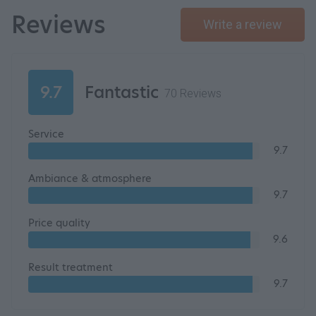
Reviews
Write a review
9.7
Fantastic
70 Reviews
Service
9.7
Ambiance & atmosphere
9.7
Price quality
9.6
Result treatment
9.7