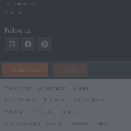
IPL / Hair removal
Kapsalon
Follow us
Treatments
Places
Men's haircut
Ladies haircut
Clippers
Beard Trimming
Child haircut
Ladies coloring
Balayage
Cutting curls
Olaplex
Blow dry & styling
Shaving
Extensions
Perm