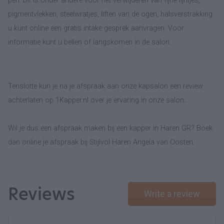
pen. Dit is onder andere voor het verwijderen van fijne lijntjes,
pigmentvlekken, steelwratjes, liften van de ogen, halsverstrakking.
u kunt online een gratis intake gesprek aanvragen. Voor
informatie kunt u bellen of langskomen in de salon.
Tenslotte kun je na je afspraak aan onze kapsalon een review
achterlaten op 1Kapper.nl over je ervaring in onze salon.
Wil je dus een afspraak maken bij een kapper in Haren GR? Boek
dan online je afspraak bij Stijlvol Haren Angela van Oosten.
Reviews
Write a review