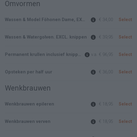
Omvormen
Wassen & Model Föhonen Dame, EXCL. knippen
€ 34,00
Select
Wassen & Watergolven. EXCL. knippen
€ 39,95
Select
Permanent krullen inclusief knippen kort Haar
v.a.
€ 96,95
Select
Opsteken per half uur
€ 36,00
Select
Wenkbrauwen
Wenkbrauwen epileren
€ 18,95
Select
Wenkbrauwen verven
€ 18,95
Select