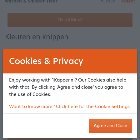
Wassen & Knippen Heer
€ 39,95
Select
Show/Hide all
Kleuren en knippen
Incl. Knippen Uitgroei verven d.m.v folies. High/low lights.
v.a.
€ 93,95
Select
Cookies & Privacy
Incl. Knippen. Uitgroei verven 1 egale kleur
v.a.
€ 86,95
Select
Enjoy working with 1Kapper.nl? Our Cookies also help
with that. By clicking 'Agree and close' you agree to
Incl. Knippen. Verven kort haar 1 egale kleur
v.a.
€ 93,95
Select
the use of Cookies.
Want to know more? Click here for the Cookie Settings.
Incl. Knippen. Verven half lang haar. 1 egale kleur.
v.a.
€ 105,95
Select
Incl. Knippen. Hig/low lights d.m.v Folies/plukjes half lang haar.
v.a.
€ 109,95
Select
Agree and Close