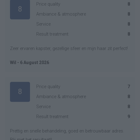
Price quality
8
8
Ambiance & atmosphere
8
Service
8
Result treatment
8
Zeer ervaren kapster, gezellige sfeer en mijn haar zit perfect!
Wil - 6 August 2026
Price quality
7
8
Ambiance & atmosphere
8
Service
8
Result treatment
9
Prettig en snelle behandeling, goed en betrouwbaar adres.
Blij met het resultaat!!