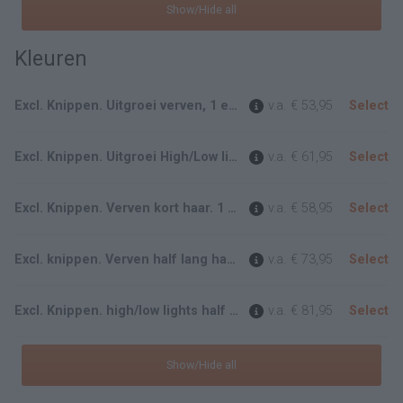
Show/Hide all
Kleuren
Excl. Knippen. Uitgroei verven, 1 egale kleur.
v.a.
€ 53,95
Select
Excl. Knippen. Uitgroei High/Low lights. d.m.v folies/plukjes
v.a.
€ 61,95
Select
Excl. Knippen. Verven kort haar. 1 egale kleur.
v.a.
€ 58,95
Select
Excl. knippen. Verven half lang haar. 1 egale kleur.
v.a.
€ 73,95
Select
Excl. Knippen. high/low lights half lang haar d.m.v Folies
v.a.
€ 81,95
Select
Show/Hide all