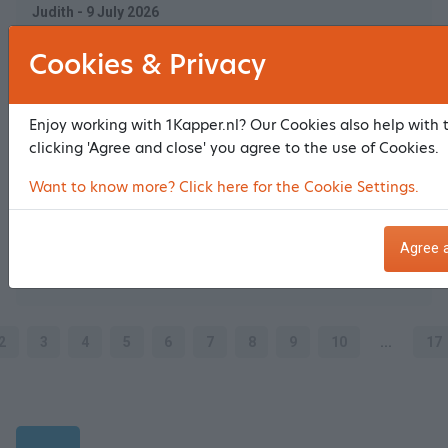
Judith - 9 July 2026
Cookies & Privacy
Price quality
8
8.5
Ambiance & atmosphere
8
Enjoy working with 1Kapper.nl? Our Cookies also help with 
clicking 'Agree and close' you agree to the use of Cookies.
Service
9
Result treatment
9
Want to know more? Click here for the Cookie Settings.
Fijn geknipt door Romy
Agree 
Tonny - 4 July 2026
2
3
4
5
6
7
8
9
10
...
17