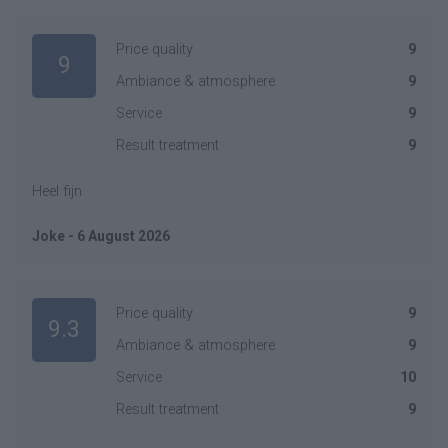
Price quality
9
9
Ambiance & atmosphere
9
Service
9
Result treatment
9
Heel fijn
Joke - 6 August 2026
Price quality
9
9.3
Ambiance & atmosphere
9
Service
10
Result treatment
9