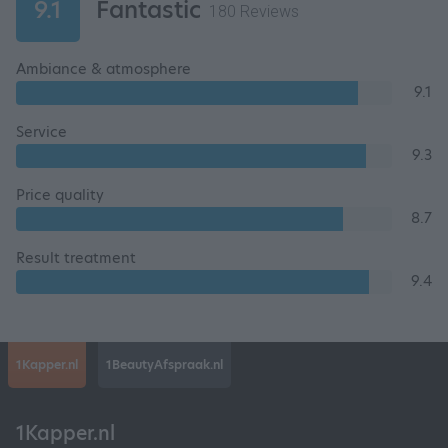
9.1
Fantastic
180 Reviews
Ambiance & atmosphere
9.1
Service
9.3
Price quality
8.7
Result treatment
9.4
1Kapper.nl
1BeautyAfspraak.nl
1Kapper.nl