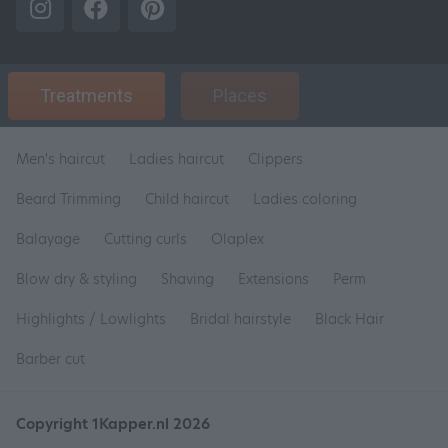
Treatments
Places
Men's haircut
Ladies haircut
Clippers
Beard Trimming
Child haircut
Ladies coloring
Balayage
Cutting curls
Olaplex
Blow dry & styling
Shaving
Extensions
Perm
Highlights / Lowlights
Bridal hairstyle
Black Hair
Barber cut
Copyright 1Kapper.nl 2026