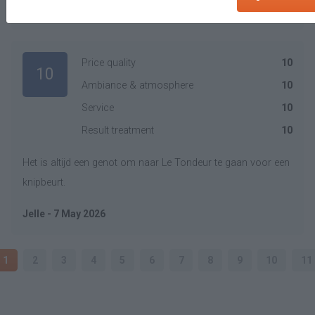
Westerhof - 8 May 2026
Price quality
10
10
Ambiance & atmosphere
10
Service
10
Result treatment
10
Het is altijd een genot om naar Le Tondeur te gaan voor een
knipbeurt.
Jelle - 7 May 2026
1
2
3
4
5
6
7
8
9
10
11