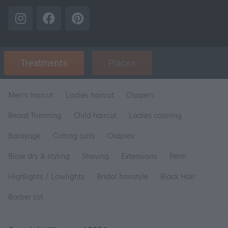
Treatments
Places
Men's haircut
Ladies haircut
Clippers
Beard Trimming
Child haircut
Ladies coloring
Balayage
Cutting curls
Olaplex
Blow dry & styling
Shaving
Extensions
Perm
Highlights / Lowlights
Bridal hairstyle
Black Hair
Barber cut