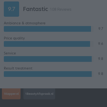
9.7
Fantastic
108 Reviews
Ambiance & atmosphere
9.7
Price quality
9.6
Service
9.8
Result treatment
9.8
1Kapper.nl
1BeautyAfspraak.nl