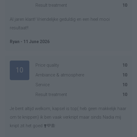
Result treatment
10
Al jaren klant! Vriendelijke geduldig en een heel mooi
resultaat!!
Ryan - 11 June 2026
Price quality
10
10
Ambiance & atmosphere
10
Service
10
Result treatment
10
Je bent altijd welkom, kapsel is top( heb geen makkelijk haar
om te knippen) ik ben vaak verknipt maar sinds Nadia mij
knipt zit het goed ❣️💜🦋