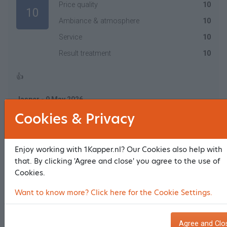
Price quality
10
10
Ambiance & atmosphere
10
Service
10
Result treatment
10
👍
Jasper - 9 May 2026
Cookies & Privacy
Price quality
10
10
Enjoy working with 1Kapper.nl? Our Cookies also help with
Ambiance & atmosphere
10
that. By clicking 'Agree and close' you agree to the use of
Service
10
Cookies.
Result treatment
10
Want to know more? Click here for the Cookie Settings.
Kwaliteit, neemt zijn vak serieus!
Agree and Clo